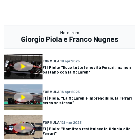
More from
Giorgio Piola e Franco Nugnes
FORMULA 1
11 apr 2025
F1 | Piola: "Ecco tutte le novità Ferrari, ma non
bastano con la McLaren"
FORMULA 1
4 apr 2025
F1 | Piola: "La McLaren è imprendibile, la Ferrari
cerca se stessa"
FORMULA 1
21 mar 2025
F1 | Piola: "Hamilton restituisce la fiducia alla
Ferrari"