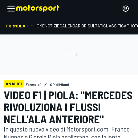
FORMULA 1
HOME
NOTIZIE
CALENDARIO
RISULTATI
CLASSIFICA
PHOT
ANALISI
Formula 1
GP di Miami
VIDEO F1 | PIOLA: "MERCEDES
RIVOLUZIONA I FLUSSI
NELL'ALA ANTERIORE"
In questo nuovo video di Motorsport.com, Franco
Nugnes e Giorgio Piola analizzano, con la lente