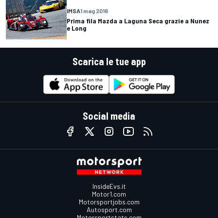
IMSA
1 mag 2016
Prima fila Mazda a Laguna Seca grazie a Nunez
e Long
Scarica le tue app
Social media
InsideEvs.it
Motor1.com
Motorsportjobs.com
Autosport.com
Motorsportstats.com