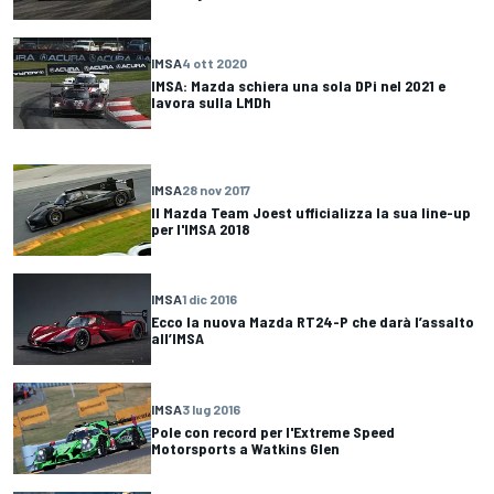
IMSA
4 ott 2020
IMSA: Mazda schiera una sola DPi nel 2021 e
lavora sulla LMDh
IMSA
28 nov 2017
Il Mazda Team Joest ufficializza la sua line-up
per l'IMSA 2018
IMSA
1 dic 2016
Ecco la nuova Mazda RT24-P che darà l’assalto
all’IMSA
IMSA
3 lug 2016
Pole con record per l'Extreme Speed
Motorsports a Watkins Glen