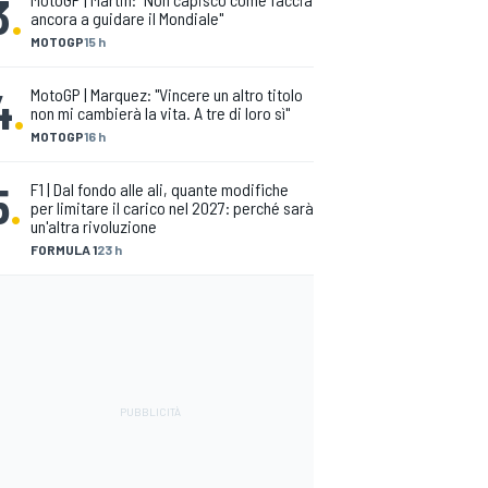
3
.
ancora a guidare il Mondiale"
MOTOGP
15 h
4
.
MotoGP | Marquez: "Vincere un altro titolo
non mi cambierà la vita. A tre di loro sì"
MOTOGP
16 h
5
.
F1 | Dal fondo alle ali, quante modifiche
per limitare il carico nel 2027: perché sarà
un'altra rivoluzione
FORMULA 1
23 h