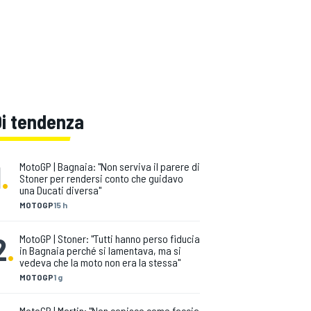
Di tendenza
1
.
MotoGP | Bagnaia: "Non serviva il parere di
Stoner per rendersi conto che guidavo
una Ducati diversa"
MOTOGP
15 h
2
.
MotoGP | Stoner: "Tutti hanno perso fiducia
in Bagnaia perché si lamentava, ma si
vedeva che la moto non era la stessa"
MOTOGP
1 g
MotoGP | Martin: "Non capisco come faccia