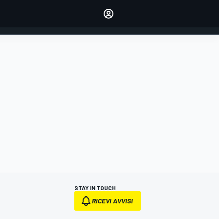
dei tuoi piloti preferiti
Fai sentire la tua voce
commentando l'articolo
ACCEDI
EDIZIONE
ITALIA
STAY IN TOUCH
RICEVI AVVISI