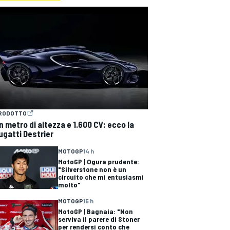
RODOTTO
n metro di altezza e 1.600 CV: ecco la
ugatti Destrier
MOTOGP
14 h
MotoGP | Ogura prudente:
"Silverstone non è un
circuito che mi entusiasmi
molto"
MOTOGP
15 h
MotoGP | Bagnaia: "Non
serviva il parere di Stoner
per rendersi conto che