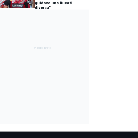
guidavo una Ducati
diversa"