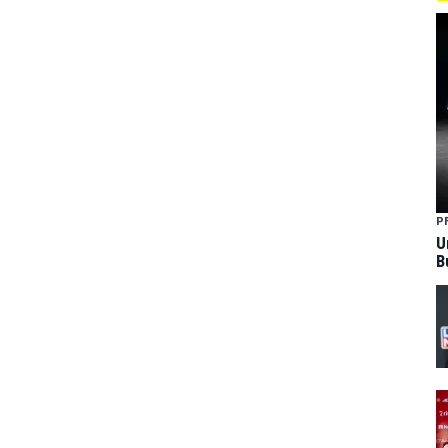
P
U
B