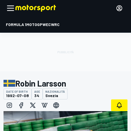
FORMULA 1
MOTOGP
WEC
WRC
Robin Larsson
DATE OF BIRTH
AGE
NAZIONALITÀ
1992-07-08
34
Svezia