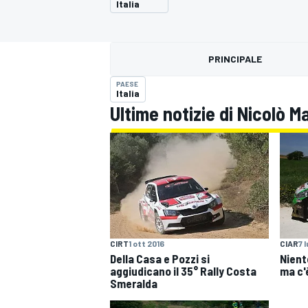
Italia
MOTOGP
WEC
PRINCIPALE
PAESE
Italia
Ultime notizie di Nicolò M
WRC
CIAR
7 
CIRT
1 ott 2016
Nient
Della Casa e Pozzi si
ma c'
aggiudicano il 35° Rally Costa
Smeralda