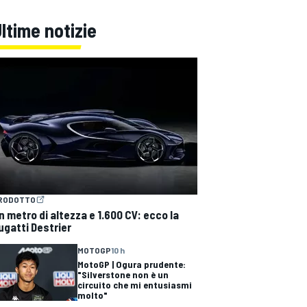
ltime notizie
RODOTTO
n metro di altezza e 1.600 CV: ecco la
ugatti Destrier
MOTOGP
10 h
MotoGP | Ogura prudente:
"Silverstone non è un
circuito che mi entusiasmi
molto"