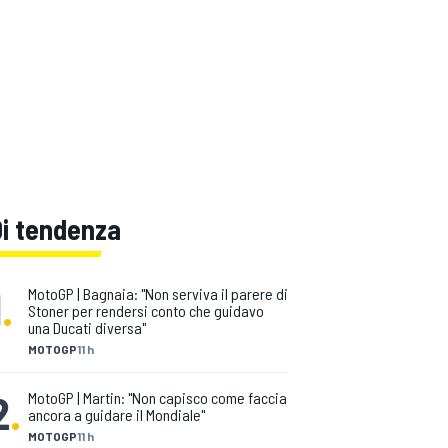
Di tendenza
1
.
MotoGP | Bagnaia: "Non serviva il parere di
Stoner per rendersi conto che guidavo
una Ducati diversa"
MOTOGP
11 h
2
.
MotoGP | Martin: "Non capisco come faccia
ancora a guidare il Mondiale"
MOTOGP
11 h