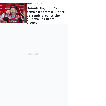
MOTOGP
11 h
MotoGP | Bagnaia: "Non
serviva il parere di Stoner
per rendersi conto che
guidavo una Ducati
diversa"