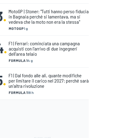
3
.
MotoGP | Stoner: "Tutti hanno perso fiducia
in Bagnaia perché si lamentava, ma si
vedeva che la moto non era la stessa"
MOTOGP
1 g
4
.
F1 | Ferrari: cominciata una campagna
acquisti con l'arrivo di due ingegneri
dell'area telaio
FORMULA 1
4 g
5
.
F1 | Dal fondo alle ali, quante modifiche
per limitare il carico nel 2027: perché sarà
un'altra rivoluzione
FORMULA 1
18 h