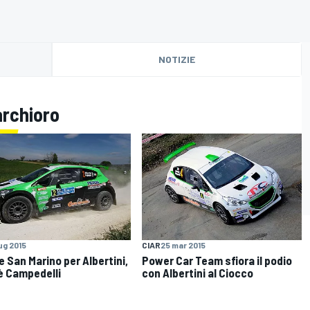
NOTIZIE
archioro
lug 2015
CIAR
25 mar 2015
e San Marino per Albertini,
Power Car Team sfiora il podio
è Campedelli
con Albertini al Ciocco