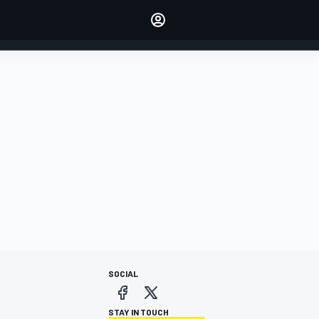
dei tuoi piloti preferiti
Fai sentire la tua voce
commentando l'articolo
ACCEDI
EDIZIONE
ITALIA
SOCIAL
STAY IN TOUCH