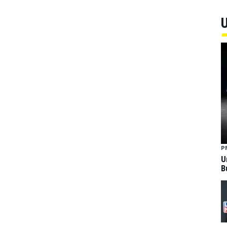
U
P
U
B