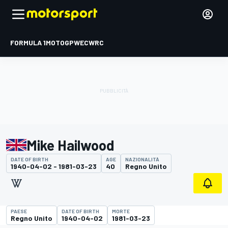
FORMULA 1
MOTOGP
WEC
WRC
Mike Hailwood
DATE OF BIRTH
AGE
NAZIONALITÀ
1940-04-02 - 1981-03-23
40
Regno Unito
PAESE
DATE OF BIRTH
MORTE
Regno Unito
1940-04-02
1981-03-23