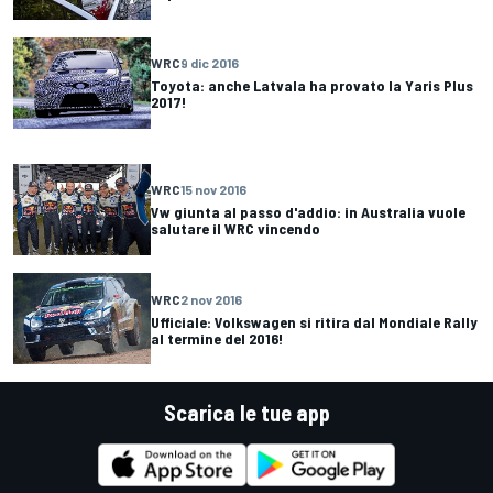
WRC
9 dic 2016
Toyota: anche Latvala ha provato la Yaris Plus
2017!
WRC
15 nov 2016
Vw giunta al passo d'addio: in Australia vuole
salutare il WRC vincendo
WRC
2 nov 2016
Ufficiale: Volkswagen si ritira dal Mondiale Rally
al termine del 2016!
Scarica le tue app