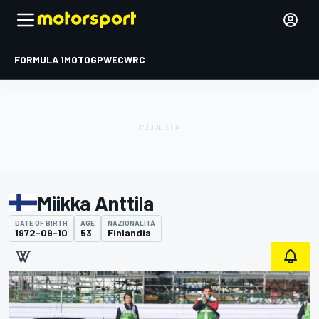
FORMULA 1
MOTOGP
WEC
WRC
Miikka Anttila
DATE OF BIRTH
AGE
NAZIONALITÀ
1972-09-10
53
Finlandia