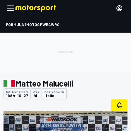
FORMULA 1
MOTOGP
WEC
WRC
Matteo Malucelli
DATE OF BIRTH
AGE
NAZIONALITÀ
1984-10-27
41
Italia