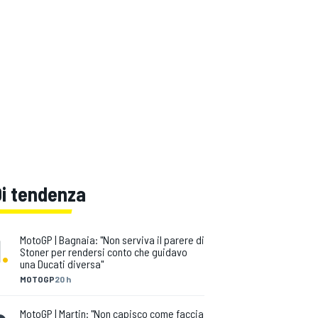
Di tendenza
1
.
MotoGP | Bagnaia: "Non serviva il parere di
Stoner per rendersi conto che guidavo
una Ducati diversa"
MOTOGP
20 h
MotoGP | Martin: "Non capisco come faccia