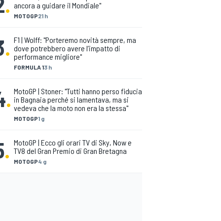
2
.
ancora a guidare il Mondiale"
MOTOGP
21 h
3
.
F1 | Wolff: "Porteremo novità sempre, ma
dove potrebbero avere l’impatto di
performance migliore"
FORMULA 1
3 h
4
.
MotoGP | Stoner: "Tutti hanno perso fiducia
in Bagnaia perché si lamentava, ma si
vedeva che la moto non era la stessa"
MOTOGP
1 g
5
.
MotoGP | Ecco gli orari TV di Sky, Now e
TV8 del Gran Premio di Gran Bretagna
MOTOGP
4 g