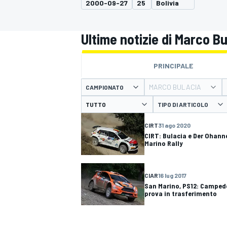
2000-09-27
25
Bolivia
MOTOGP
WEC
Ultime notizie di Marco Bu
PRINCIPALE
MARCO BULACIA
CAMPIONATO
TIPO DI ARTICOLO
CIRT
31 ago 2020
WRC
CIRT: Bulacia e Der Ohann
Marino Rally
CIAR
16 lug 2017
San Marino, PS12: Campedel
prova in trasferimento