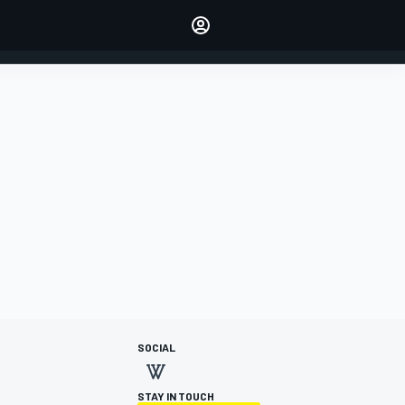
dei tuoi piloti preferiti
Fai sentire la tua voce
commentando l'articolo
ACCEDI
EDIZIONE
ITALIA
SOCIAL
STAY IN TOUCH