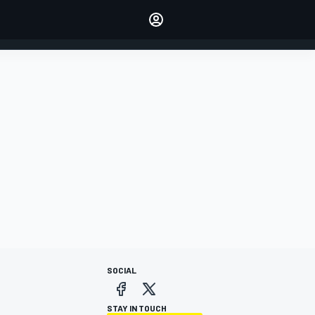
dei tuoi piloti preferiti
Fai sentire la tua voce
commentando l'articolo
ACCEDI
EDIZIONE
ITALIA
SOCIAL
STAY IN TOUCH