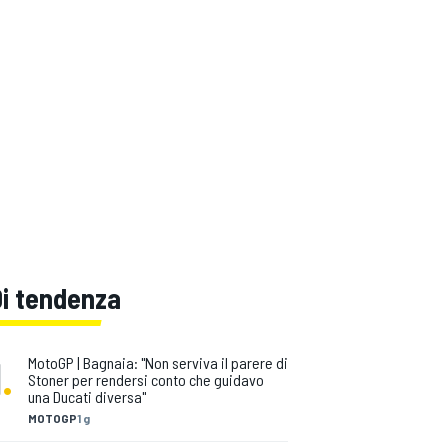
Di tendenza
1
.
MotoGP | Bagnaia: "Non serviva il parere di
Stoner per rendersi conto che guidavo
una Ducati diversa"
MOTOGP
1 g