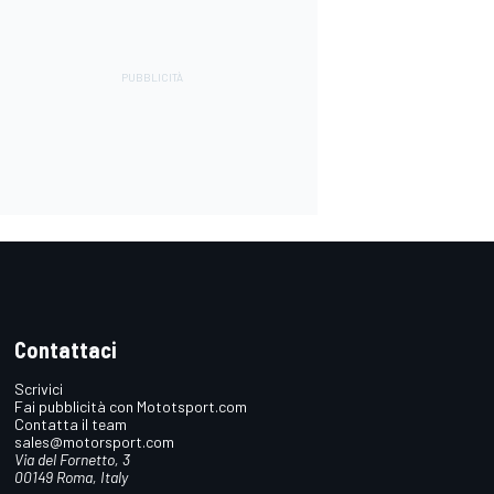
Contattaci
Scrivici
Fai pubblicità con Mototsport.com
Contatta il team
sales@motorsport.com
Via del Fornetto, 3
00149 Roma, Italy