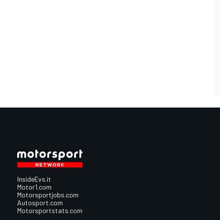
InsideEvs.it
Motor1.com
Motorsportjobs.com
Autosport.com
Motorsportstats.com