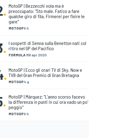
2
.
MotoGP | Bezzecchi vola ma è
preoccupato: "Sto male. Fatico a fare
qualche giro di fila. Firmerei per finire le
gare"
MOTOGP
9 h
3
.
I sospetti di Senna sulla Benetton nati col
ritiro nel GP del Pacifico
FORMULA 1
18 apr 2020
4
.
MotoGP | Ecco gli orari TV di Sky, Now e
TV8 del Gran Premio di Gran Bretagna
MOTOGP
4 g
5
.
MotoGP | Márquez: "L'anno scorso facevo
la differenza in punti in cui ora vado un po'
peggio"
MOTOGP
9 h