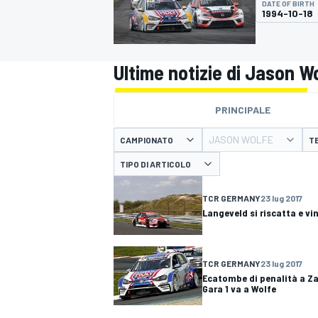
DATE OF BIRTH
MOTOGP
WEC
1994-10-18
Ultime notizie di Jason W
PRINCIPALE
JASON WOLFE
CAMPIONATO
T
TIPO DI ARTICOLO
WRC
TCR GERMANY
23 lug 2017
Langeveld si riscatta e vi
TCR GERMANY
23 lug 2017
Ecatombe di penalità a Zan
Gara 1 va a Wolfe