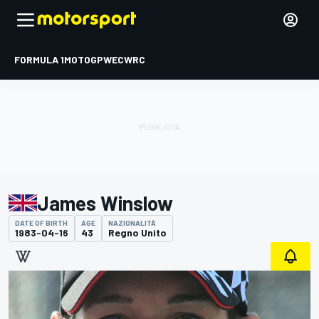
FORMULA 1
MOTOGP
WEC
WRC
James Winslow
DATE OF BIRTH
AGE
NAZIONALITÀ
1983-04-16
43
Regno Unito