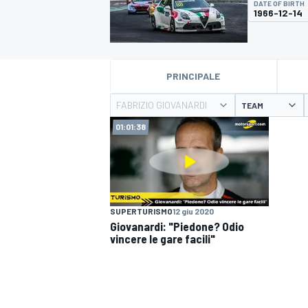
DATE OF BIRTH
MOTOGP
WEC
1966-12-14
PRINCIPALE
FABRIZIO GIOVANARDI
TEAM
01:01:38
WRC
SUPERTURISMO
12 giu 2020
Giovanardi: "Piedone? Odio
vincere le gare facili"