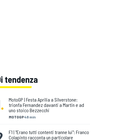
Di tendenza
1
.
MotoGP | Festa Aprilia a Silverstone:
trionfa Fernandez davanti a Martin e ad
uno stoico Bezzecchi
MOTOGP
48 min
2
.
F1 | "Erano tutti contenti tranne lui": Franco
Colapinto racconta un particolare