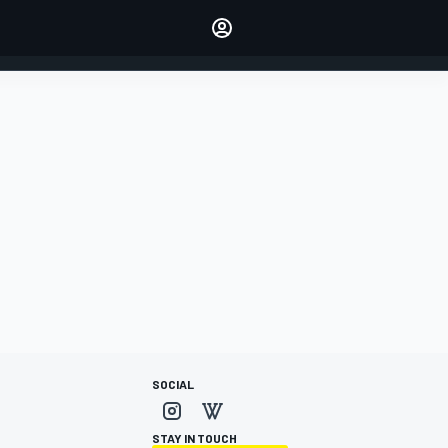
dei tuoi piloti preferiti
Fai sentire la tua voce
commentando l'articolo
ACCEDI
EDIZIONE
ITALIA
SOCIAL
STAY IN TOUCH