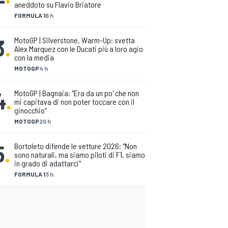
aneddoto su Flavio Briatore
FORMULA 1
6 h
3
.
MotoGP | Silverstone, Warm-Up: svetta
Alex Marquez con le Ducati più a loro agio
con la media
MOTOGP
4 h
4
.
MotoGP | Bagnaia: "Era da un po' che non
mi capitava di non poter toccare con il
ginocchio"
MOTOGP
20 h
5
.
Bortoleto difende le vetture 2026: "Non
sono naturali, ma siamo piloti di F1, siamo
in grado di adattarci"
FORMULA 1
3 h