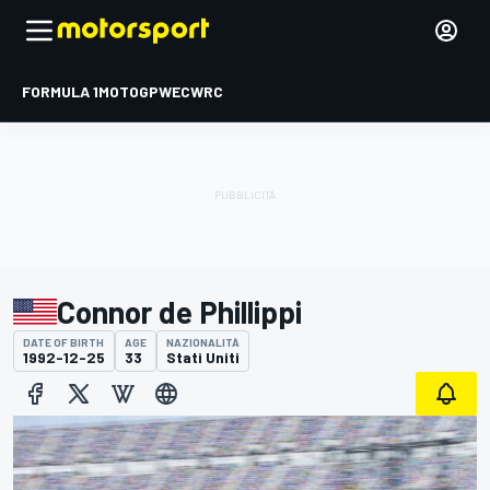
FORMULA 1
MOTOGP
WEC
WRC
Connor de Phillippi
DATE OF BIRTH
AGE
NAZIONALITÀ
1992-12-25
33
Stati Uniti