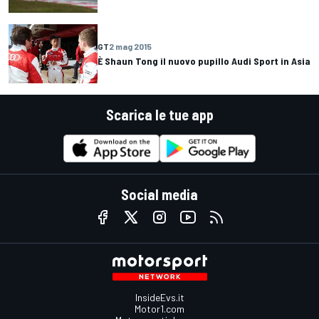
GT
2 mag 2015
È Shaun Tong il nuovo pupillo Audi Sport in Asia
Scarica le tue app
Social media
InsideEvs.it
Motor1.com