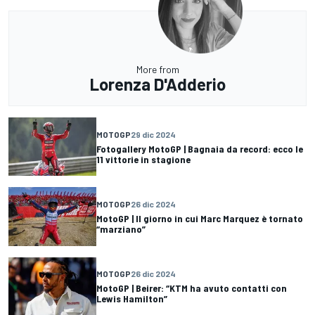
More from
Lorenza D'Adderio
MOTOGP
29 dic 2024
Fotogallery MotoGP | Bagnaia da record: ecco le
11 vittorie in stagione
MOTOGP
26 dic 2024
MotoGP | Il giorno in cui Marc Marquez è tornato
“marziano”
MOTOGP
26 dic 2024
MotoGP | Beirer: “KTM ha avuto contatti con
Lewis Hamilton”