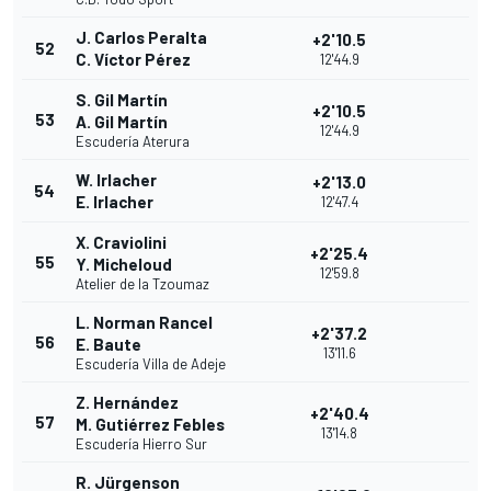
J. Carlos Peralta
+2'10.5
52
C. Víctor Pérez
12'44.9
S. Gil Martín
+2'10.5
53
A. Gil Martín
12'44.9
Escudería Aterura
W. Irlacher
+2'13.0
54
E. Irlacher
12'47.4
X. Craviolini
+2'25.4
55
Y. Micheloud
12'59.8
Atelier de la Tzoumaz
L. Norman Rancel
+2'37.2
56
E. Baute
13'11.6
Escudería Villa de Adeje
Z. Hernández
+2'40.4
57
M. Gutiérrez Febles
13'14.8
Escudería Hierro Sur
R. Jürgenson