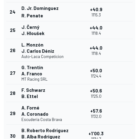
D. Jr. Dominguez
+40.9
24
11'15.3
R. Penate
J. Černý
+44.0
25
J. Hloušek
11'18.4
L. Monzón
+44.0
26
J. Carlos Déniz
11'18.4
Auto-Laca Competicion
G. Trentin
+50.0
27
A. Franco
11'24.4
MT Racing SRL
F. Schwarz
+50.6
28
B. Ettel
11'25.0
A. Forné
+57.6
29
A. Coronado
11'32.0
Escudería Costa Brava
B. Roberto Rodríguez
+1'00.3
30
B. Alba Rodríguez