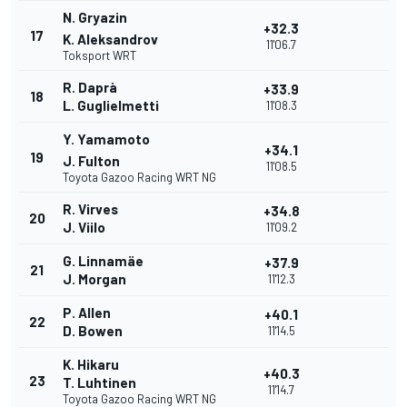
N. Gryazin
+32.3
17
K. Aleksandrov
11'06.7
Toksport WRT
R. Daprà
+33.9
18
L. Guglielmetti
11'08.3
Y. Yamamoto
+34.1
19
J. Fulton
11'08.5
Toyota Gazoo Racing WRT NG
R. Virves
+34.8
20
J. Viilo
11'09.2
G. Linnamäe
+37.9
21
J. Morgan
11'12.3
P. Allen
+40.1
22
D. Bowen
11'14.5
K. Hikaru
+40.3
23
T. Luhtinen
11'14.7
Toyota Gazoo Racing WRT NG