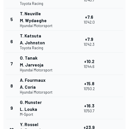
10'40.7
Toyota Racing
T. Neuville
+7.6
5
M. Wydaeghe
10'42.0
Hyundai Motorsport
T. Katsuta
+7.9
6
A. Johnston
10'42.3
Toyota Racing
O. Tanak
+10.2
7
M. Jarveoja
10'44.6
Hyundai Motorsport
A. Fourmaux
+15.8
8
A. Coria
10'50.2
Hyundai Motorsport
G. Munster
+16.3
9
L. Louka
10'50.7
M-Sport
Y. Rossel
+23.9