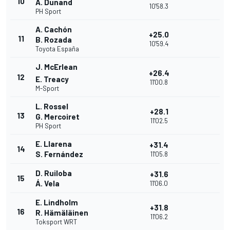
10
A. Dunand
10'58.3
PH Sport
A. Cachón
+25.0
11
B. Rozada
10'59.4
Toyota España
J. McErlean
+26.4
12
E. Treacy
11'00.8
M-Sport
L. Rossel
+28.1
13
G. Mercoiret
11'02.5
PH Sport
E. Llarena
+31.4
14
S. Fernández
11'05.8
D. Ruiloba
+31.6
15
Á. Vela
11'06.0
E. Lindholm
+31.8
16
R. Hämäläinen
11'06.2
Toksport WRT