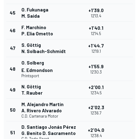
O. Fukunaga
+1'39.0
45
M. Saida
12'13.4
F. Marchino
+1'40.1
46
P. Elia Ometto
12'14.5
S. Göttig
+1'44.7
47
N. Solbach-Schmidt
12'19.1
O. Solberg
+1'55.9
48
E. Edmondson
12'30.3
Printsport
N. Göttig
+2'00.1
49
T. Rauber
12'34.5
M. Alejandro Martín
+2'02.3
50
A. Rivero Alvarado
12'36.7
C.D. Cartenara Motor
D. Santiago Jonás Pérez
+2'04.0
51
G. Benito D. Sacramento
12'38.4
C.D. Todo Sport