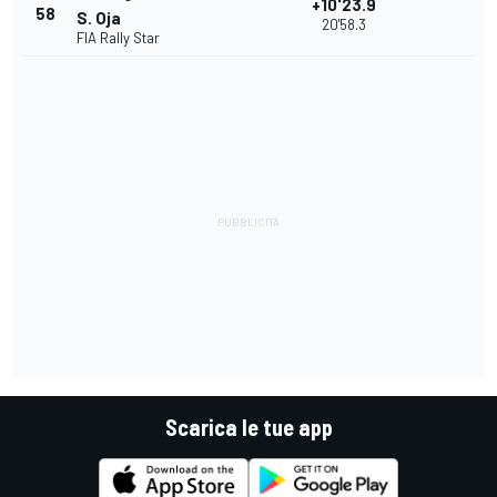
+10'23.9
58
S. Oja
20'58.3
FIA Rally Star
Scarica le tue app