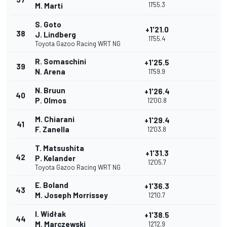
11'55.3
M. Marti
S. Goto
+1'21.0
38
J. Lindberg
11'55.4
Toyota Gazoo Racing WRT NG
R. Somaschini
+1'25.5
39
N. Arena
11'59.9
N. Bruun
+1'26.4
40
P. Olmos
12'00.8
M. Chiarani
+1'29.4
41
F. Zanella
12'03.8
T. Matsushita
+1'31.3
42
P. Kelander
12'05.7
Toyota Gazoo Racing WRT NG
E. Boland
+1'36.3
43
M. Joseph Morrissey
12'10.7
I. Widłak
+1'38.5
44
M. Marczewski
12'12.9