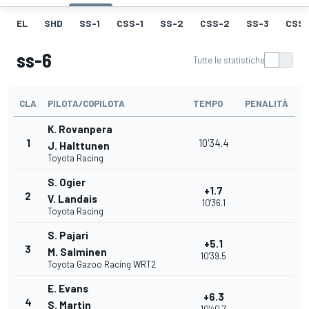
EL
SHD
SS-1
CSS-1
SS-2
CSS-2
SS-3
CSS-
ss-6
Tutte le statistiche
CLA
PILOTA/COPILOTA
TEMPO
PENALITÀ
K. Rovanpera
1
10'34.4
J. Halttunen
Toyota Racing
S. Ogier
+1.7
2
V. Landais
10'36.1
Toyota Racing
S. Pajari
+5.1
3
M. Salminen
10'39.5
Toyota Gazoo Racing WRT2
E. Evans
+6.3
4
S. Martin