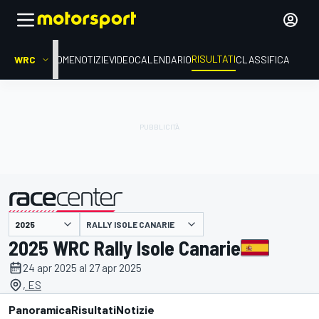
RISULTATI
WRC
HOME
NOTIZIE
VIDEO
CALENDARIO
CLASSIFICA
RALLY ISOLE CANARIE
presentato da
2025 WRC Rally Isole Canarie
24 apr 2025 al 27 apr 2025
, ES
Panoramica
Risultati
Notizie