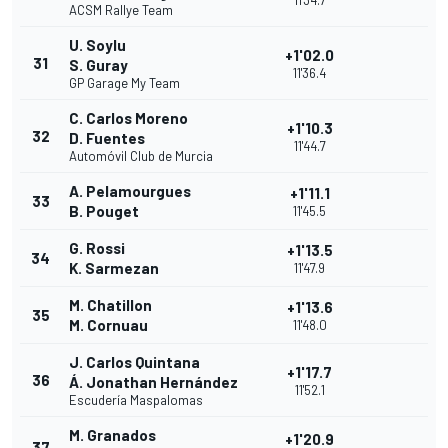
11'34.7
ACSM Rallye Team
U. Soylu
+1'02.0
31
S. Guray
11'36.4
GP Garage My Team
C. Carlos Moreno
+1'10.3
32
D. Fuentes
11'44.7
Automóvil Club de Murcia
A. Pelamourgues
+1'11.1
33
B. Pouget
11'45.5
G. Rossi
+1'13.5
34
K. Sarmezan
11'47.9
M. Chatillon
+1'13.6
35
M. Cornuau
11'48.0
J. Carlos Quintana
+1'17.7
36
Á. Jonathan Hernández
11'52.1
Escudería Maspalomas
M. Granados
+1'20.9
37