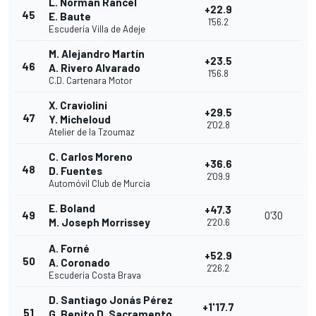
L. Norman Rancel
+22.9
45
E. Baute
1'56.2
Escudería Villa de Adeje
M. Alejandro Martín
+23.5
46
A. Rivero Alvarado
1'56.8
C.D. Cartenara Motor
X. Craviolini
+29.5
47
Y. Micheloud
2'02.8
Atelier de la Tzoumaz
C. Carlos Moreno
+36.6
48
D. Fuentes
2'09.9
Automóvil Club de Murcia
E. Boland
+47.3
49
0'30
M. Joseph Morrissey
2'20.6
A. Forné
+52.9
50
A. Coronado
2'26.2
Escudería Costa Brava
D. Santiago Jonás Pérez
+1'17.7
51
G. Benito D. Sacramento