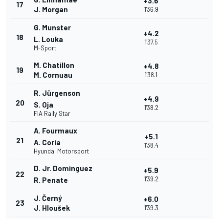
+3.6
17
J. Morgan
1'36.9
G. Munster
+4.2
18
L. Louka
1'37.5
M-Sport
M. Chatillon
+4.8
19
M. Cornuau
1'38.1
R. Jürgenson
+4.9
20
S. Oja
1'38.2
FIA Rally Star
A. Fourmaux
+5.1
21
A. Coria
1'38.4
Hyundai Motorsport
D. Jr. Dominguez
+5.9
22
1'39.2
R. Penate
J. Černý
+6.0
23
J. Hloušek
1'39.3