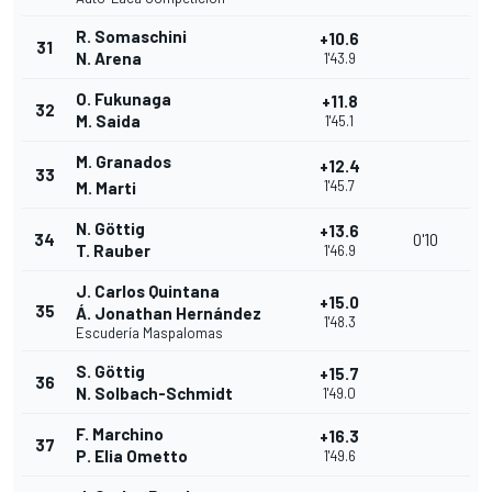
R. Somaschini
+10.6
31
N. Arena
1'43.9
O. Fukunaga
+11.8
32
M. Saida
1'45.1
M. Granados
+12.4
33
1'45.7
M. Marti
N. Göttig
+13.6
34
0'10
T. Rauber
1'46.9
J. Carlos Quintana
+15.0
35
Á. Jonathan Hernández
1'48.3
Escudería Maspalomas
S. Göttig
+15.7
36
N. Solbach-Schmidt
1'49.0
F. Marchino
+16.3
37
P. Elia Ometto
1'49.6