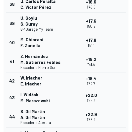
J. Carlos Peralta
+16.6
38
C. Víctor Pérez
1'49.9
U. Soylu
+17.6
39
S. Guray
1'50.9
GP Garage My Team
M. Chiarani
+17.8
40
F. Zanella
1'51.1
Z. Hernández
+18.2
41
M. Gutiérrez Febles
1'51.5
Escudería Hierro Sur
W. Irlacher
+19.4
42
E. Irlacher
1'52.7
I. Widłak
+22.0
43
M. Marczewski
1'55.3
S. Gil Martín
+22.9
44
A. Gil Martín
1'56.2
Escudería Aterura