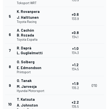
1'33.9
Toksport WRT
K. Rovanpera
+0.6
5
J. Halttunen
1'33.9
Toyota Racing
A. Cachón
+0.8
6
B. Rozada
1'34.1
Toyota España
R. Daprà
+1.0
7
L. Guglielmetti
1'34.3
O. Solberg
+1.2
8
E. Edmondson
1'34.5
Printsport
O. Tanak
+1.9
9
0'10
M. Jarveoja
1'35.2
Hyundai Motorsport
T. Katsuta
+2.2
10
A. Johnston
1'35.5