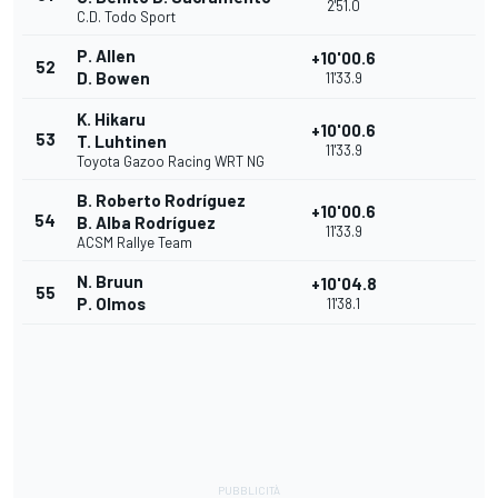
2'51.0
C.D. Todo Sport
P. Allen
+10'00.6
52
D. Bowen
11'33.9
K. Hikaru
+10'00.6
53
T. Luhtinen
11'33.9
Toyota Gazoo Racing WRT NG
B. Roberto Rodríguez
+10'00.6
54
B. Alba Rodríguez
11'33.9
ACSM Rallye Team
N. Bruun
+10'04.8
55
P. Olmos
11'38.1