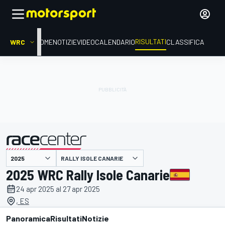
RISULTATI
WRC
HOME
NOTIZIE
VIDEO
CALENDARIO
CLASSIFICA
RALLY ISOLE CANARIE
presentato da
2025 WRC Rally Isole Canarie
24 apr 2025 al 27 apr 2025
, ES
Panoramica
Risultati
Notizie