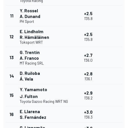
Toyota Racing
Y. Rossel
+2.5
11
A. Dunand
1'35.8
PH Sport
E. Lindholm
+2.5
12
R. Hämäläinen
1'35.8
Toksport WRT
G. Trentin
+2.7
13
A. Franco
1'36.0
MT Racing SRL
D. Ruiloba
+2.8
14
Á. Vela
1'36.1
Y. Yamamoto
+2.9
15
J. Fulton
1'36.2
Toyota Gazoo Racing WRT NG
E. Llarena
+3.0
16
S. Fernández
1'36.3
G. Linnamäe