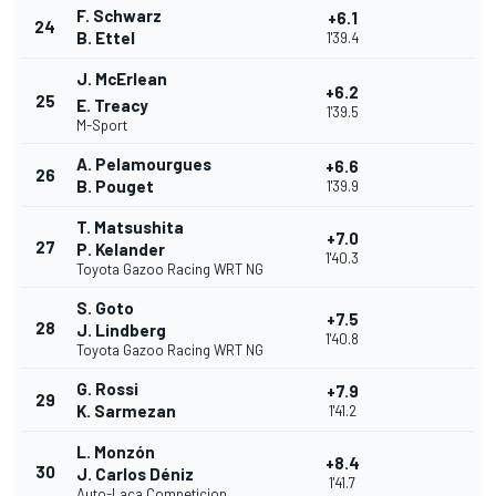
F. Schwarz
+6.1
24
B. Ettel
1'39.4
J. McErlean
+6.2
25
E. Treacy
1'39.5
M-Sport
A. Pelamourgues
+6.6
26
B. Pouget
1'39.9
T. Matsushita
+7.0
27
P. Kelander
1'40.3
Toyota Gazoo Racing WRT NG
S. Goto
+7.5
28
J. Lindberg
1'40.8
Toyota Gazoo Racing WRT NG
G. Rossi
+7.9
29
K. Sarmezan
1'41.2
L. Monzón
+8.4
30
J. Carlos Déniz
1'41.7
Auto-Laca Competicion