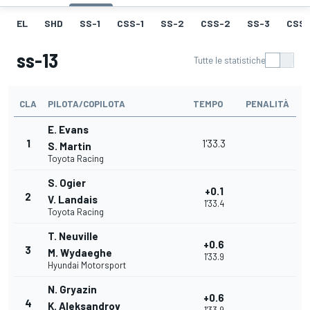
EL
SHD
SS-1
CSS-1
SS-2
CSS-2
SS-3
CSS-
ss-13
Tutte le statistiche
CLA
PILOTA/COPILOTA
TEMPO
PENALITÀ
E. Evans
1
1'33.3
S. Martin
Toyota Racing
S. Ogier
+0.1
2
V. Landais
1'33.4
Toyota Racing
T. Neuville
+0.6
3
M. Wydaeghe
1'33.9
Hyundai Motorsport
N. Gryazin
+0.6
4
K. Aleksandrov