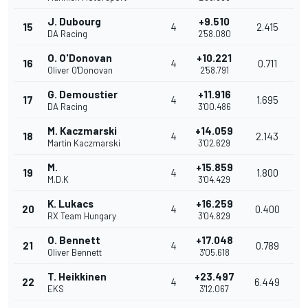
J. Dubourg
+9.510
15
4
2.415
DA Racing
2'58.080
O. O'Donovan
+10.221
16
4
0.711
Oliver O'Donovan
2'58.791
G. Demoustier
+11.916
17
4
1.695
DA Racing
3'00.486
M. Kaczmarski
+14.059
18
4
2.143
Martin Kaczmarski
3'02.629
M.
+15.859
19
4
1.800
M.D.K
3'04.429
K. Lukacs
+16.259
20
4
0.400
RX Team Hungary
3'04.829
O. Bennett
+17.048
21
4
0.789
Oliver Bennett
3'05.618
T. Heikkinen
+23.497
22
4
6.449
EKS
3'12.067