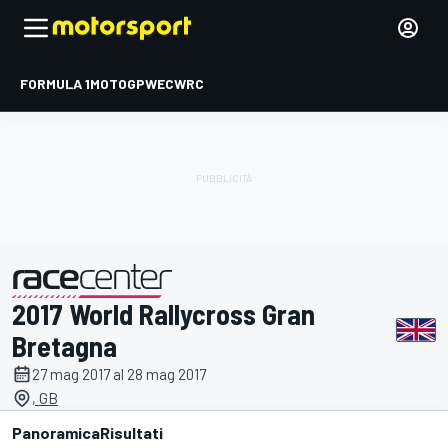
FORMULA 1
MOTOGP
WEC
WRC
2017 World Rallycross Gran
presentato da
Bretagna
27 mag 2017 al 28 mag 2017
, GB
Panoramica
Risultati