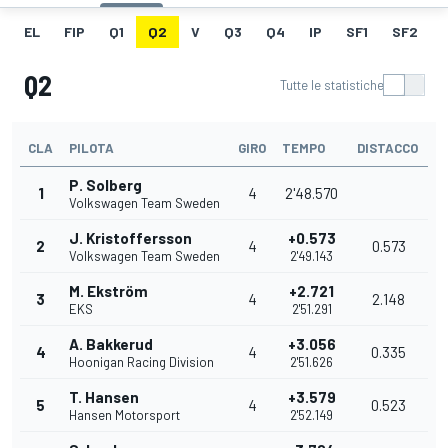
EL
FIP
Q1
Q2
V
Q3
Q4
IP
SF1
SF2
Q2
Tutte le statistiche
CLA
PILOTA
GIRO
TEMPO
DISTACCO
P. Solberg
1
4
2'48.570
Volkswagen Team Sweden
J. Kristoffersson
+0.573
2
4
0.573
Volkswagen Team Sweden
2'49.143
M. Ekström
+2.721
3
4
2.148
EKS
2'51.291
A. Bakkerud
+3.056
4
4
0.335
Hoonigan Racing Division
2'51.626
T. Hansen
+3.579
5
4
0.523
Hansen Motorsport
2'52.149