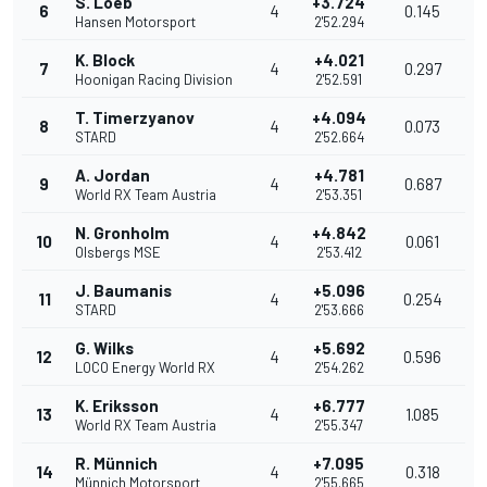
S. Loeb
+3.724
6
4
0.145
Hansen Motorsport
2'52.294
K. Block
+4.021
7
4
0.297
Hoonigan Racing Division
2'52.591
T. Timerzyanov
+4.094
8
4
0.073
STARD
2'52.664
A. Jordan
+4.781
9
4
0.687
World RX Team Austria
2'53.351
N. Gronholm
+4.842
10
4
0.061
Olsbergs MSE
2'53.412
J. Baumanis
+5.096
11
4
0.254
STARD
2'53.666
G. Wilks
+5.692
12
4
0.596
LOCO Energy World RX
2'54.262
K. Eriksson
+6.777
13
4
1.085
World RX Team Austria
2'55.347
R. Münnich
+7.095
14
4
0.318
Münnich Motorsport
2'55.665