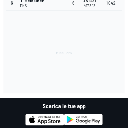
T. Heikkinen
+6.421
6
6
1.042
EKS
4'17.343
Scarica le tue app