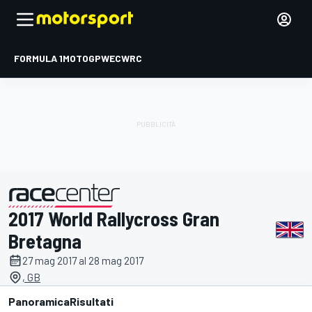
FORMULA 1
MOTOGP
WEC
WRC
2017 World Rallycross Gran
presentato da
Bretagna
27 mag 2017 al 28 mag 2017
, GB
Panoramica
Risultati