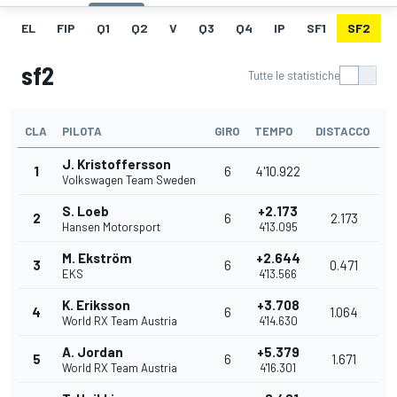
EL
FIP
Q1
Q2
V
Q3
Q4
IP
SF1
SF2
sf2
Tutte le statistiche
CLA
PILOTA
GIRO
TEMPO
DISTACCO
J. Kristoffersson
1
6
4'10.922
Volkswagen Team Sweden
S. Loeb
+2.173
2
6
2.173
Hansen Motorsport
4'13.095
M. Ekström
+2.644
3
6
0.471
EKS
4'13.566
K. Eriksson
+3.708
4
6
1.064
World RX Team Austria
4'14.630
A. Jordan
+5.379
5
6
1.671
World RX Team Austria
4'16.301