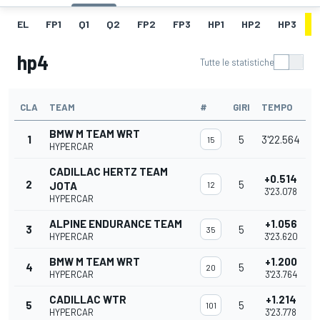
EL
FP1
Q1
Q2
FP2
FP3
HP1
HP2
HP3
H
hp4
Tutte le statistiche
CLA
TEAM
#
GIRI
TEMPO
BMW M TEAM WRT
1
5
3'22.564
15
HYPERCAR
CADILLAC HERTZ TEAM
+0.514
2
5
JOTA
12
3'23.078
HYPERCAR
ALPINE ENDURANCE TEAM
+1.056
3
5
35
HYPERCAR
3'23.620
BMW M TEAM WRT
+1.200
4
5
20
HYPERCAR
3'23.764
CADILLAC WTR
+1.214
5
5
101
HYPERCAR
3'23.778