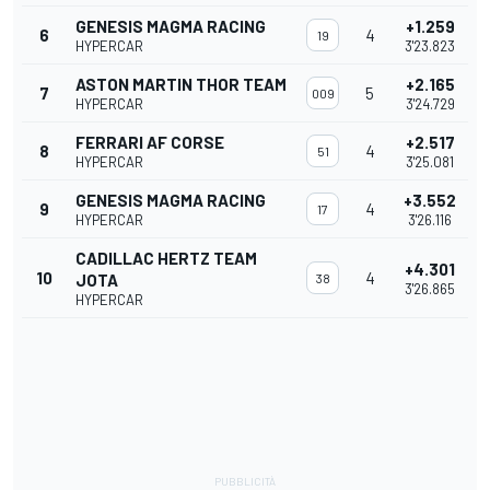
GENESIS MAGMA RACING
+1.259
6
4
19
HYPERCAR
3'23.823
ASTON MARTIN THOR TEAM
+2.165
7
5
009
HYPERCAR
3'24.729
FERRARI AF CORSE
+2.517
8
4
51
HYPERCAR
3'25.081
GENESIS MAGMA RACING
+3.552
9
4
17
HYPERCAR
3'26.116
CADILLAC HERTZ TEAM
+4.301
10
4
JOTA
38
3'26.865
HYPERCAR