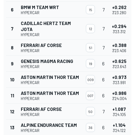
BMW M TEAM WRT
+0.262
6
7
15
HYPERCAR
3'23.280
CADILLAC HERTZ TEAM
+0.294
7
7
JOTA
12
3'23.312
HYPERCAR
FERRARI AF CORSE
+0.388
8
7
51
HYPERCAR
3'23.406
GENESIS MAGMA RACING
+0.625
9
6
19
HYPERCAR
3'23.643
ASTON MARTIN THOR TEAM
+0.973
10
6
009
HYPERCAR
3'23.991
ASTON MARTIN THOR TEAM
+0.986
11
6
007
HYPERCAR
3'24.004
FERRARI AF CORSE
+1.087
12
7
50
HYPERCAR
3'24.105
ALPINE ENDURANCE TEAM
+1.104
13
6
36
HYPERCAR
3'24.122