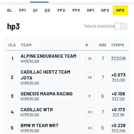
EL
FP1
Q1
Q2
FP2
FP3
HP1
HP2
HP3
H
hp3
Tutte le statistiche
CLA
TEAM
#
GIRI
TEMPO
ALPINE ENDURANCE TEAM
1
7
3'23.018
35
HYPERCAR
CADILLAC HERTZ TEAM
+0.073
2
7
JOTA
38
3'23.091
HYPERCAR
GENESIS MAGMA RACING
+0.108
3
6
17
HYPERCAR
3'23.126
CADILLAC WTR
+0.173
4
7
101
HYPERCAR
3'23.191
BMW M TEAM WRT
+0.228
5
6
20
HYPERCAR
3'23.246