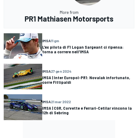
More from
PR1 Mathiasen Motorsports
IMSA
11 gm
L'ex pilota di F1 Logan Sargeant ci ripensa:
torna a correre nell'IMSA
IMSA
27 gen 2024
IMSA | Inter Europol-PR1: Novalak infortunato,
corre Fittipaldi
IMSA
21 mar 2022
IMSA | CGR, Corvette e Ferrari-Cetilar vincono la
12h di Sebring