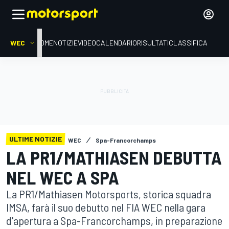
WEC
HOME
NOTIZIE
VIDEO
CALENDARIO
RISULTATI
CLASSIFICA
ULTIME NOTIZIE
WEC
Spa-Francorchamps
LA PR1/MATHIASEN DEBUTTA
NEL WEC A SPA
La PR1/Mathiasen Motorsports, storica squadra
IMSA, farà il suo debutto nel FIA WEC nella gara
d'apertura a Spa-Francorchamps, in preparazione