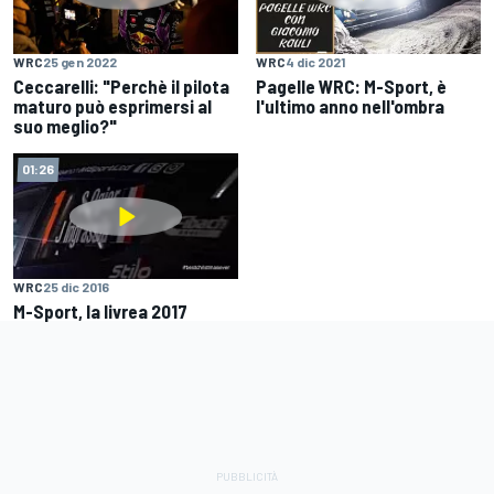
WRC
25 gen 2022
WRC
4 dic 2021
Ceccarelli: "Perchè il pilota
Pagelle WRC: M-Sport, è
maturo può esprimersi al
l'ultimo anno nell'ombra
suo meglio?"
01:26
WRC
25 dic 2016
M-Sport, la livrea 2017