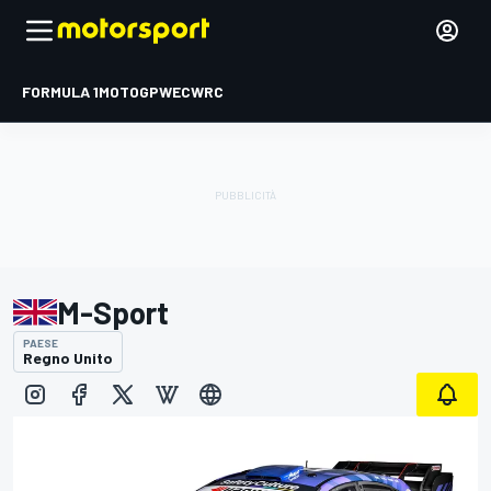
FORMULA 1
MOTOGP
WEC
WRC
M-Sport
PAESE
Regno Unito