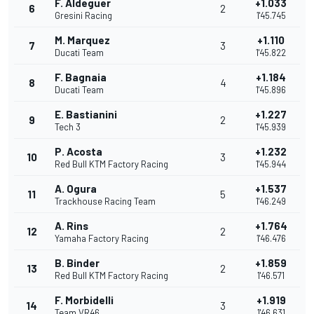
F. Aldeguer
+1.033
6
2
Gresini Racing
1'45.745
M. Marquez
+1.110
7
3
Ducati Team
1'45.822
F. Bagnaia
+1.184
8
4
Ducati Team
1'45.896
E. Bastianini
+1.227
9
2
Tech 3
1'45.939
P. Acosta
+1.232
10
3
Red Bull KTM Factory Racing
1'45.944
A. Ogura
+1.537
11
5
Trackhouse Racing Team
1'46.249
A. Rins
+1.764
12
2
Yamaha Factory Racing
1'46.476
B. Binder
+1.859
13
2
Red Bull KTM Factory Racing
1'46.571
F. Morbidelli
+1.919
14
3
Team VR46
1'46.631