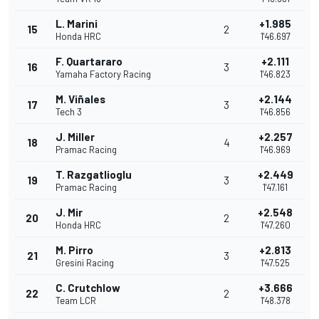
L. Marini
+1.985
15
2
Honda HRC
1'46.697
F. Quartararo
+2.111
16
3
Yamaha Factory Racing
1'46.823
M. Viñales
+2.144
17
3
Tech 3
1'46.856
J. Miller
+2.257
18
4
Pramac Racing
1'46.969
T. Razgatlioglu
+2.449
19
3
Pramac Racing
1'47.161
J. Mir
+2.548
20
2
Honda HRC
1'47.260
M. Pirro
+2.813
21
3
Gresini Racing
1'47.525
C. Crutchlow
+3.666
22
2
Team LCR
1'48.378