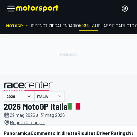
RISULTATI
MOTOGP
HOME
NOTIZIE
CALENDARIO
CLASSIFICA
PHOTO 
ITALIA
presentato da
2026 MotoGP Italia
29 mag 2026 al 31 mag 2026
Mugello Circuit, IT
Panoramica
Commento in diretta
Risultati
Driver Ratings
Not