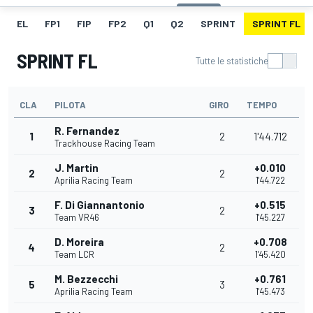
EL
FP1
FIP
FP2
Q1
Q2
SPRINT
SPRINT FL
SPRINT FL
Tutte le statistiche
CLA
PILOTA
GIRO
TEMPO
R. Fernandez
1
2
1'44.712
Trackhouse Racing Team
J. Martin
+0.010
2
2
Aprilia Racing Team
1'44.722
F. Di Giannantonio
+0.515
3
2
Team VR46
1'45.227
D. Moreira
+0.708
4
2
Team LCR
1'45.420
M. Bezzecchi
+0.761
5
3
Aprilia Racing Team
1'45.473