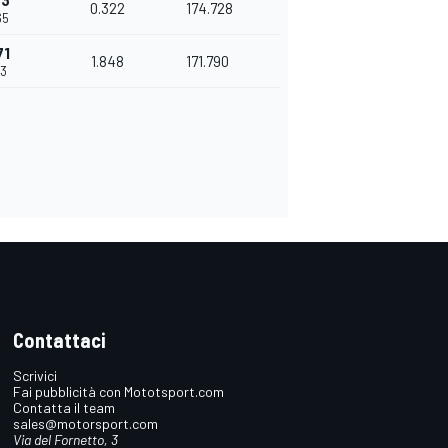
23
0.322
174.728
65
71
1.848
171.790
13
Contattaci
Scrivici
Fai pubblicità con Mototsport.com
Contatta il team
sales@motorsport.com
Via del Fornetto, 3