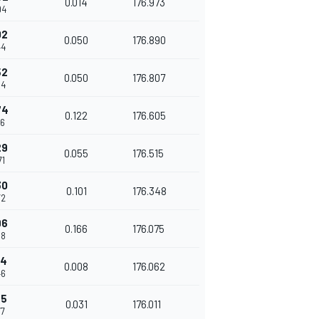
0.014
176.973
94
02
0.050
176.890
44
52
0.050
176.807
94
74
0.122
176.605
16
29
0.055
176.515
71
30
0.101
176.348
72
96
0.166
176.075
38
04
0.008
176.062
46
35
0.031
176.011
77