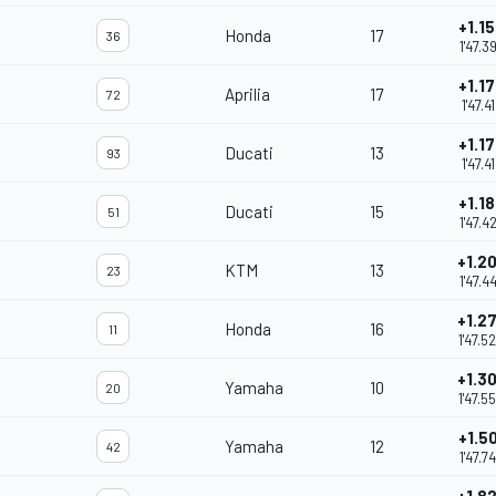
+1.1
Honda
17
36
1'47.3
+1.1
Aprilia
17
72
1'47.4
+1.1
Ducati
13
93
1'47.4
+1.1
Ducati
15
51
1'47.4
+1.2
KTM
13
23
1'47.4
+1.2
Honda
16
11
1'47.5
+1.3
Yamaha
10
20
1'47.5
+1.5
Yamaha
12
42
1'47.7