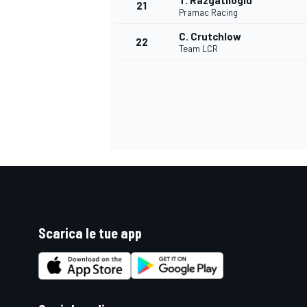
T. Razgatlioglu
21
Pramac Racing
C. Crutchlow
22
Team LCR
Scarica le tue app
ENDURANCE/GT