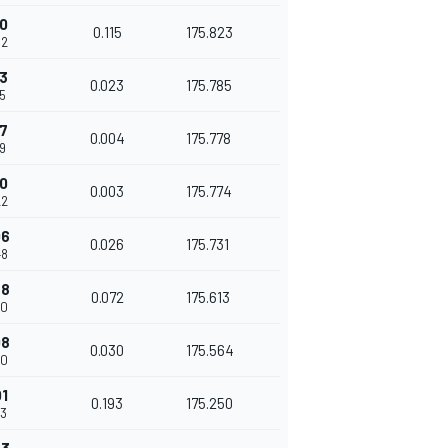
50
0.115
175.823
92
73
0.023
175.785
15
77
0.004
175.778
19
80
0.003
175.774
22
06
0.026
175.731
48
78
0.072
175.613
20
08
0.030
175.564
50
01
0.193
175.250
43