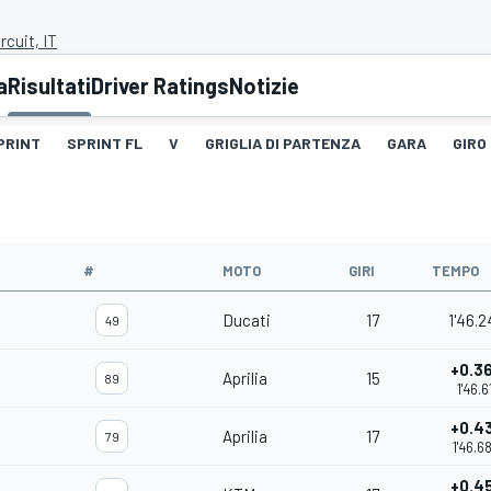
rcuit, IT
a
Risultati
Driver Ratings
Notizie
PRINT
SPRINT FL
V
GRIGLIA DI PARTENZA
GARA
GIRO
#
MOTO
GIRI
TEMPO
Ducati
17
1'46.2
49
+0.3
Aprilia
15
89
1'46.6
+0.4
Aprilia
17
79
1'46.6
+0.4