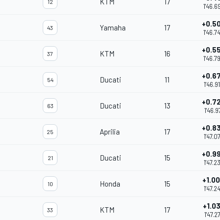
KTM
17
12
1'46.6
+0.5
Yamaha
17
43
1'46.7
+0.5
KTM
16
37
1'46.7
+0.6
Ducati
11
54
1'46.9
+0.7
Ducati
13
63
1'46.9
+0.8
Aprilia
17
25
1'47.0
+0.9
Ducati
15
21
1'47.2
+1.0
Honda
15
10
1'47.2
+1.0
KTM
17
33
1'47.2