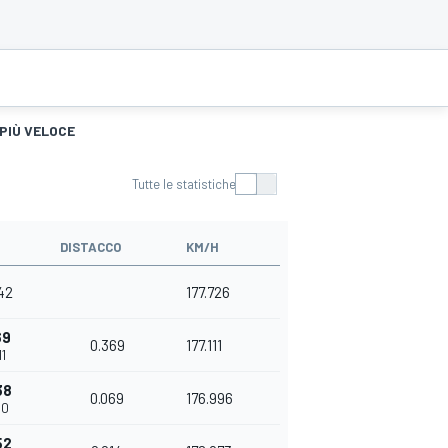
 PIÙ VELOCE
Tutte le statistiche
DISTACCO
KM/H
42
177.726
69
0.369
177.111
11
38
0.069
176.996
80
52