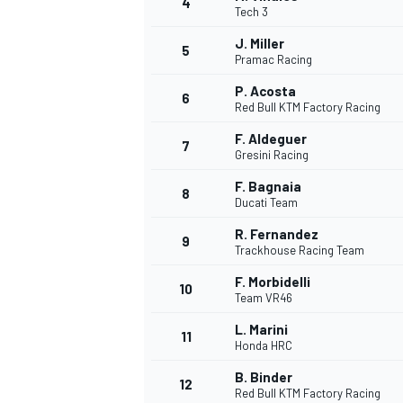
4
Tech 3
J. Miller
5
Pramac Racing
P. Acosta
6
Red Bull KTM Factory Racing
F. Aldeguer
7
Gresini Racing
F. Bagnaia
8
Ducati Team
R. Fernandez
9
Trackhouse Racing Team
F. Morbidelli
10
Team VR46
L. Marini
11
Honda HRC
B. Binder
MONOPOSTO
12
Red Bull KTM Factory Racing