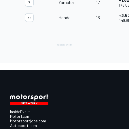
+1.8
Yamaha
17
7
1'48.0
+3.6
Honda
16
35
1'49.9
InsideEvs.it
Motor1.com
Motorsportjobs.com
Autosport.com