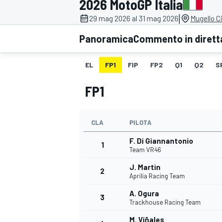
2026 MotoGP Italia
MOTOGP
WEC
|
29 mag 2026 al 31 mag 2026
Mugello Ci
Panoramica
Commento in dirett
EL
FP1
FIP
FP2
Q1
Q2
S
FP1
CLA
PILOTA
WRC
F. Di Giannantonio
1
Team VR46
J. Martin
2
Aprilia Racing Team
A. Ogura
3
Trackhouse Racing Team
M. Viñales