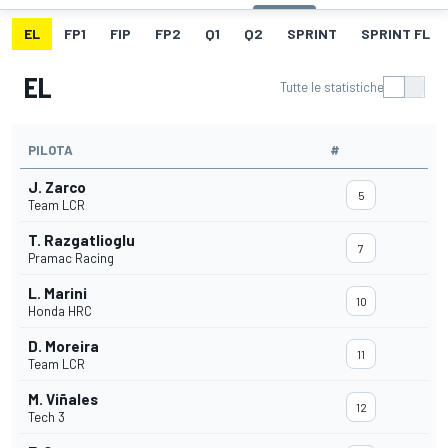
EL
FP1
FIP
FP2
Q1
Q2
SPRINT
SPRINT FL
EL
Tutte le statistiche
PILOTA
#
J. Zarco
5
Team LCR
T. Razgatlioglu
7
Pramac Racing
L. Marini
10
Honda HRC
D. Moreira
11
Team LCR
M. Viñales
12
Tech 3