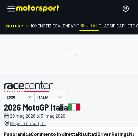
RISULTATI
MOTOGP
HOME
NOTIZIE
CALENDARIO
CLASSIFICA
PHOTO 
ITALIA
presentato da
2026 MotoGP Italia
29 mag 2026 al 31 mag 2026
Mugello Circuit, IT
Panoramica
Commento in diretta
Risultati
Driver Ratings
Not