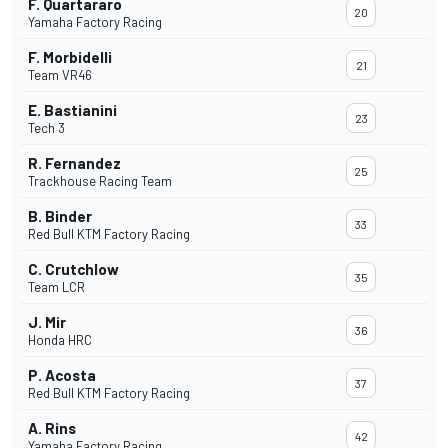
F. Quartararo
20
Yamaha Factory Racing
F. Morbidelli
21
Team VR46
E. Bastianini
23
Tech 3
R. Fernandez
25
Trackhouse Racing Team
B. Binder
33
Red Bull KTM Factory Racing
C. Crutchlow
35
Team LCR
J. Mir
36
Honda HRC
P. Acosta
37
Red Bull KTM Factory Racing
A. Rins
42
Yamaha Factory Racing