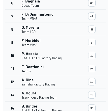
F. Bagnaia
6
63
Ducati Team
F. Di Giannantonio
7
49
Team VR46
D. Moreira
8
11
Team LCR
F. Morbidelli
9
21
Team VR46
P. Acosta
10
37
Red Bull KTM Factory Racing
E. Bastianini
11
23
Tech 3
A. Rins
12
42
Yamaha Factory Racing
A. Ogura
13
79
Trackhouse Racing Team
B. Binder
14
33
Red Bull KTM Factory Racing