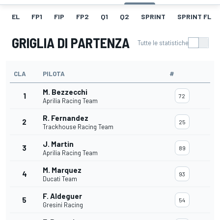
EL
FP1
FIP
FP2
Q1
Q2
SPRINT
SPRINT FL
GRIGLIA DI PARTENZA
Tutte le statistiche
CLA
PILOTA
#
M. Bezzecchi
1
72
Aprilia Racing Team
R. Fernandez
2
25
Trackhouse Racing Team
J. Martin
3
89
Aprilia Racing Team
M. Marquez
4
93
Ducati Team
F. Aldeguer
5
54
Gresini Racing