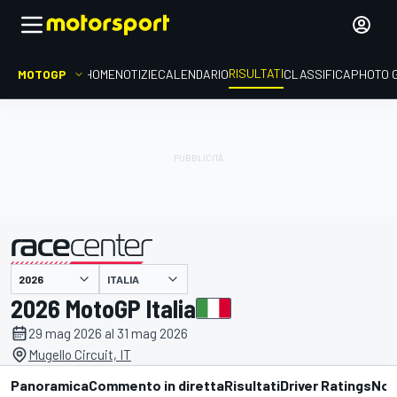
RISULTATI
MOTOGP
HOME
NOTIZIE
CALENDARIO
CLASSIFICA
PHOTO 
ITALIA
presentato da
2026 MotoGP Italia
29 mag 2026 al 31 mag 2026
Mugello Circuit, IT
Panoramica
Commento in diretta
Risultati
Driver Ratings
Not