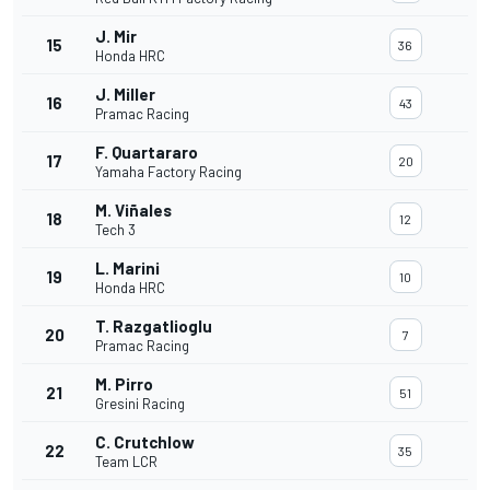
J. Mir
15
36
Honda HRC
J. Miller
16
43
Pramac Racing
F. Quartararo
17
20
Yamaha Factory Racing
M. Viñales
18
12
Tech 3
L. Marini
19
10
Honda HRC
T. Razgatlioglu
20
7
Pramac Racing
M. Pirro
21
51
Gresini Racing
C. Crutchlow
22
35
Team LCR