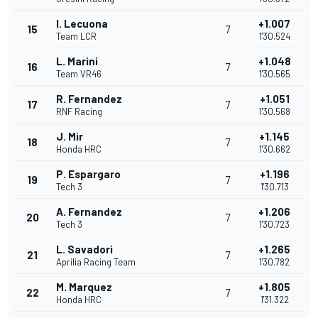
I. Lecuona
+1.007
15
7
Team LCR
1'30.524
L. Marini
+1.048
16
7
Team VR46
1'30.565
R. Fernandez
+1.051
17
7
RNF Racing
1'30.568
J. Mir
+1.145
18
7
Honda HRC
1'30.662
P. Espargaro
+1.196
19
7
Tech 3
1'30.713
A. Fernandez
+1.206
20
7
Tech 3
1'30.723
L. Savadori
+1.265
21
7
Aprilia Racing Team
1'30.782
M. Marquez
+1.805
22
7
Honda HRC
1'31.322