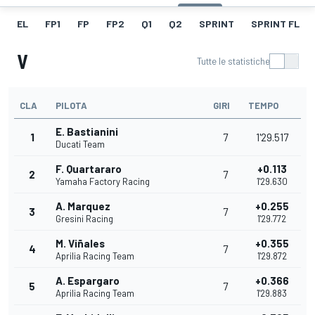
EL
FP1
FP
FP2
Q1
Q2
SPRINT
SPRINT FL
V
Tutte le statistiche
CLA
PILOTA
GIRI
TEMPO
E. Bastianini
1
7
1'29.517
Ducati Team
F. Quartararo
+0.113
2
7
Yamaha Factory Racing
1'29.630
A. Marquez
+0.255
3
7
Gresini Racing
1'29.772
M. Viñales
+0.355
4
7
Aprilia Racing Team
1'29.872
A. Espargaro
+0.366
5
7
Aprilia Racing Team
1'29.883