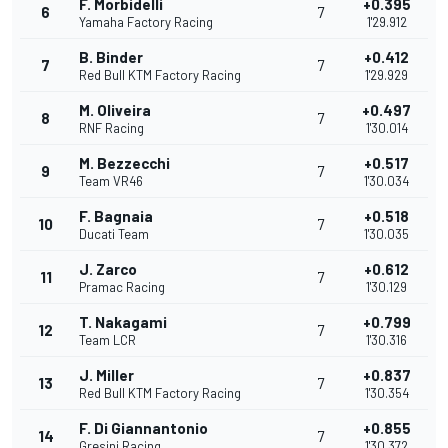
F. Morbidelli
+0.395
6
7
Yamaha Factory Racing
1'29.912
B. Binder
+0.412
7
7
Red Bull KTM Factory Racing
1'29.929
M. Oliveira
+0.497
8
7
RNF Racing
1'30.014
M. Bezzecchi
+0.517
9
7
Team VR46
1'30.034
F. Bagnaia
+0.518
10
7
Ducati Team
1'30.035
J. Zarco
+0.612
11
7
Pramac Racing
1'30.129
T. Nakagami
+0.799
12
7
Team LCR
1'30.316
J. Miller
+0.837
13
7
Red Bull KTM Factory Racing
1'30.354
F. Di Giannantonio
+0.855
14
7
Gresini Racing
1'30.372