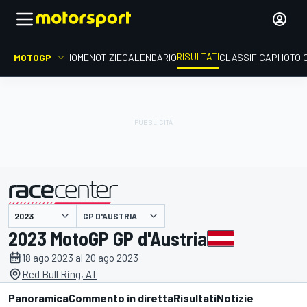
RISULTATI
MOTOGP
HOME
NOTIZIE
CALENDARIO
CLASSIFICA
PHOTO 
GP D'AUSTRIA
presentato da
2023 MotoGP GP d'Austria
18 ago 2023 al 20 ago 2023
Red Bull Ring, AT
Panoramica
Commento in diretta
Risultati
Notizie