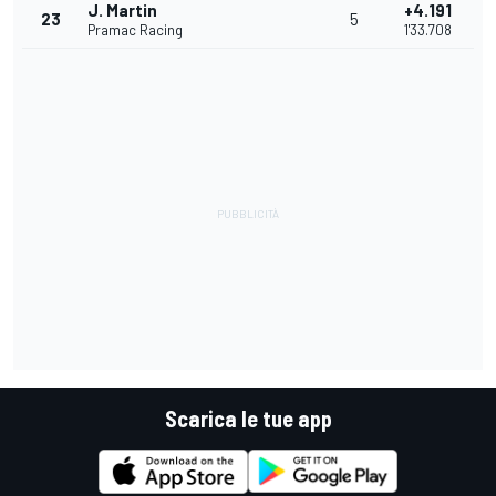
J. Martin
+4.191
23
5
Pramac Racing
1'33.708
Scarica le tue app