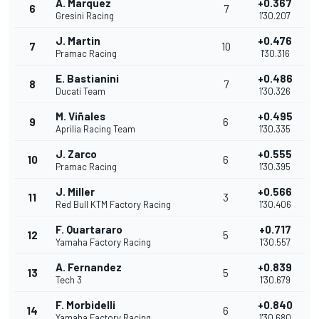
A. Marquez
+0.367
6
7
Gresini Racing
1'30.207
J. Martin
+0.476
7
10
Pramac Racing
1'30.316
E. Bastianini
+0.486
8
7
Ducati Team
1'30.326
M. Viñales
+0.495
9
6
Aprilia Racing Team
1'30.335
J. Zarco
+0.555
10
6
Pramac Racing
1'30.395
J. Miller
+0.566
11
3
Red Bull KTM Factory Racing
1'30.406
F. Quartararo
+0.717
12
5
Yamaha Factory Racing
1'30.557
A. Fernandez
+0.839
13
5
Tech 3
1'30.679
F. Morbidelli
+0.840
14
6
Yamaha Factory Racing
1'30.680