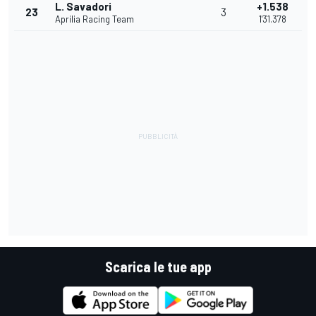
L. Savadori
+1.538
23
3
Aprilia Racing Team
1'31.378
Scarica le tue app