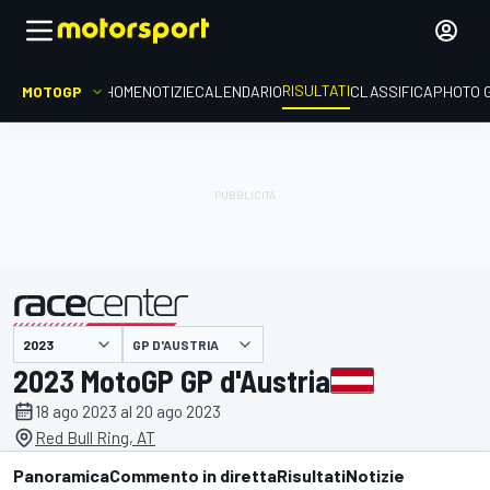
RISULTATI
MOTOGP
HOME
NOTIZIE
CALENDARIO
CLASSIFICA
PHOTO 
GP D'AUSTRIA
presentato da
2023 MotoGP GP d'Austria
18 ago 2023 al 20 ago 2023
Red Bull Ring, AT
Panoramica
Commento in diretta
Risultati
Notizie