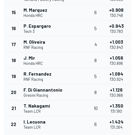
M. Marquez
+0.908
15
6
Honda HRC
1'30.748
P. Espargaro
+0.943
16
5
Tech 3
1'30.783
M. Oliveira
+1.003
17
4
RNF Racing
1'30.843
J. Mir
+1.056
18
8
Honda HRC
1'30.896
R. Fernandez
+1.084
19
5
RNF Racing
1'30.924
F. Di Giannantonio
+1.126
20
8
Gresini Racing
1'30.966
T. Nakagami
+1.350
21
10
Team LCR
1'31.190
I. Lecuona
+1.424
22
6
Team LCR
1'31.264