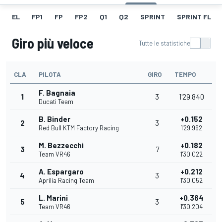
EL
FP1
FP
FP2
Q1
Q2
SPRINT
SPRINT FL
Giro più veloce
Tutte le statistiche
CLA
PILOTA
GIRO
TEMPO
F. Bagnaia
1
3
1'29.840
Ducati Team
B. Binder
+0.152
2
3
Red Bull KTM Factory Racing
1'29.992
M. Bezzecchi
+0.182
3
7
Team VR46
1'30.022
A. Espargaro
+0.212
4
3
Aprilia Racing Team
1'30.052
L. Marini
+0.364
5
3
Team VR46
1'30.204