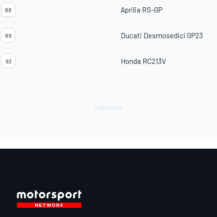
Aprilia RS-GP
88
Ducati Desmosedici GP23
89
Honda RC213V
93