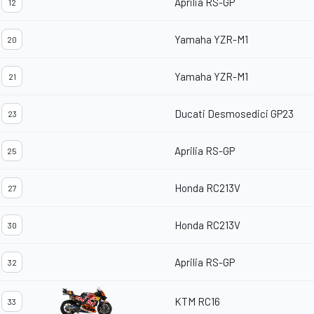
Aprilia RS-GP
12
Yamaha YZR-M1
20
Yamaha YZR-M1
21
Ducati Desmosedici GP23
23
Aprilia RS-GP
25
Honda RC213V
27
Honda RC213V
30
Aprilia RS-GP
32
KTM RC16
33