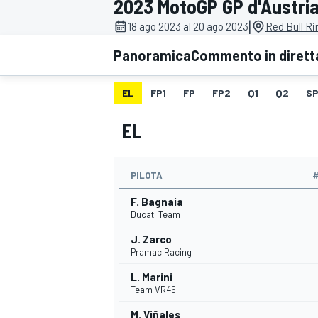
2023 MotoGP GP d'Austri
MOTOGP
WEC
|
18 ago 2023 al 20 ago 2023
Red Bull Ri
Panoramica
Commento in dirett
EL
FP1
FP
FP2
Q1
Q2
SP
EL
PILOTA
WRC
F. Bagnaia
Ducati Team
J. Zarco
Pramac Racing
L. Marini
Team VR46
M. Viñales