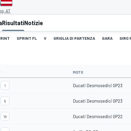
a
ng, AT
a
Risultati
Notizie
RINT
SPRINT FL
V
GRIGLIA DI PARTENZA
GARA
GIRO 
#
MOTO
Ducati Desmosedici GP23
1
Ducati Desmosedici GP23
5
Ducati Desmosedici GP22
10