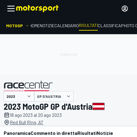
RISULTATI
MOTOGP
HOME
NOTIZIE
CALENDARIO
CLASSIFICA
PHOTO 
GP D'AUSTRIA
presentato da
2023 MotoGP GP d'Austria
18 ago 2023 al 20 ago 2023
Red Bull Ring, AT
Panoramica
Commento in diretta
Risultati
Notizie