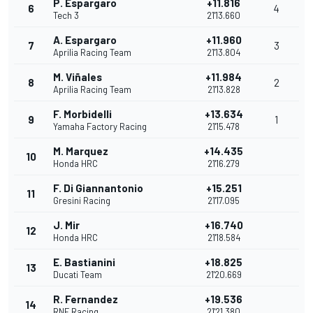
P. Espargaro
+11.816
6
4
Tech 3
21'13.660
A. Espargaro
+11.960
7
3
Aprilia Racing Team
21'13.804
M. Viñales
+11.984
8
2
Aprilia Racing Team
21'13.828
F. Morbidelli
+13.634
9
1
Yamaha Factory Racing
21'15.478
M. Marquez
+14.435
10
Honda HRC
21'16.279
F. Di Giannantonio
+15.251
11
Gresini Racing
21'17.095
J. Mir
+16.740
12
Honda HRC
21'18.584
E. Bastianini
+18.825
13
Ducati Team
21'20.669
R. Fernandez
+19.536
14
RNF Racing
21'21.380