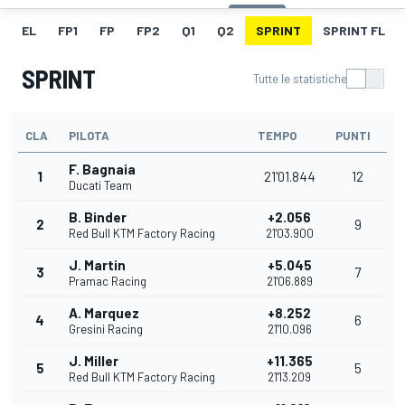
EL
FP1
FP
FP2
Q1
Q2
SPRINT
SPRINT FL
SPRINT
Tutte le statistiche
CLA
PILOTA
TEMPO
PUNTI
F. Bagnaia
1
21'01.844
12
Ducati Team
B. Binder
+2.056
2
9
Red Bull KTM Factory Racing
21'03.900
J. Martin
+5.045
3
7
Pramac Racing
21'06.889
A. Marquez
+8.252
4
6
Gresini Racing
21'10.096
J. Miller
+11.365
5
5
Red Bull KTM Factory Racing
21'13.209