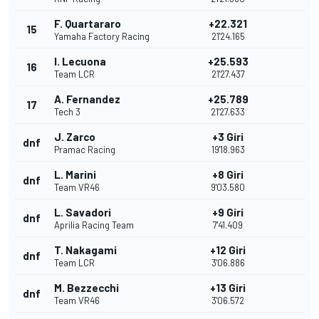
F. Quartararo
+22.321
15
Yamaha Factory Racing
21'24.165
I. Lecuona
+25.593
16
Team LCR
21'27.437
A. Fernandez
+25.789
17
Tech 3
21'27.633
J. Zarco
+3 Giri
dnf
Pramac Racing
19'18.963
L. Marini
+8 Giri
dnf
Team VR46
9'03.580
L. Savadori
+9 Giri
dnf
Aprilia Racing Team
7'41.409
T. Nakagami
+12 Giri
dnf
Team LCR
3'06.886
M. Bezzecchi
+13 Giri
dnf
Team VR46
3'06.572