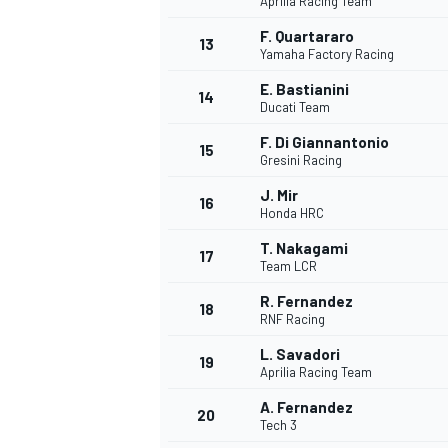
Aprilia Racing Team
F. Quartararo
13
Yamaha Factory Racing
E. Bastianini
14
Ducati Team
F. Di Giannantonio
15
Gresini Racing
J. Mir
16
Honda HRC
T. Nakagami
17
Team LCR
R. Fernandez
18
RNF Racing
L. Savadori
19
Aprilia Racing Team
A. Fernandez
20
Tech 3