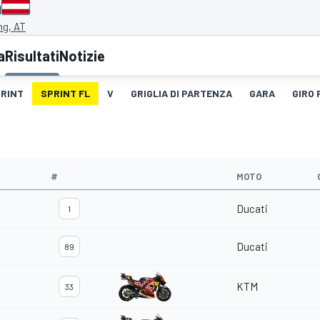
a
ng, AT
a
Risultati
Notizie
RINT
SPRINT FL
V
GRIGLIA DI PARTENZA
GARA
GIRO 
#
MOTO
Ducati
1
Ducati
89
KTM
33