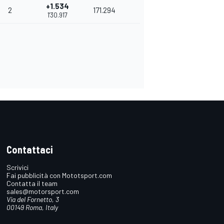
+1.534
2
171.294
1'30.917
Contattaci
Scrivici
Fai pubblicità con Mototsport.com
Contatta il team
sales@motorsport.com
Via del Fornetto, 3
00149 Roma, Italy