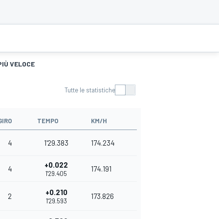
PIÙ VELOCE
Tutte le statistiche
GIRO
TEMPO
KM/H
4
1'29.383
174.234
+0.022
4
174.191
1'29.405
+0.210
2
173.826
1'29.593