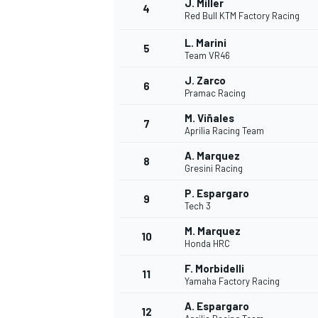
J. Miller
4
Red Bull KTM Factory Racing
L. Marini
5
Team VR46
J. Zarco
6
Pramac Racing
M. Viñales
7
Aprilia Racing Team
A. Marquez
8
Gresini Racing
P. Espargaro
9
Tech 3
M. Marquez
10
Honda HRC
F. Morbidelli
11
Yamaha Factory Racing
MONOPOSTO
A. Espargaro
12