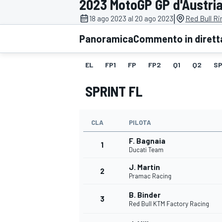
2023 MotoGP GP d'Austri
MOTOGP
WEC
|
18 ago 2023 al 20 ago 2023
Red Bull Ri
Panoramica
Commento in dirett
EL
FP1
FP
FP2
Q1
Q2
SP
SPRINT FL
CLA
PILOTA
WRC
F. Bagnaia
1
Ducati Team
J. Martin
2
Pramac Racing
B. Binder
3
Red Bull KTM Factory Racing