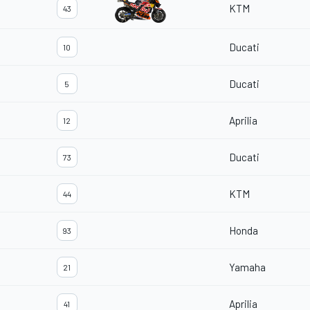
KTM
43
Ducati
10
Ducati
5
Aprilia
12
Ducati
73
KTM
44
Honda
93
Yamaha
21
Aprilia
41