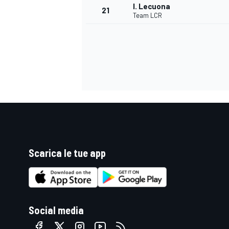
I. Lecuona
21
Team LCR
Scarica le tue app
ENDURANCE/GT
Social media