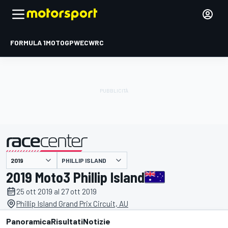
FORMULA 1
MOTOGP
WEC
WRC
PHILLIP ISLAND
presentato da
2019 Moto3 Phillip Island
25 ott 2019 al 27 ott 2019
Phillip Island Grand Prix Circuit, AU
Panoramica
Risultati
Notizie