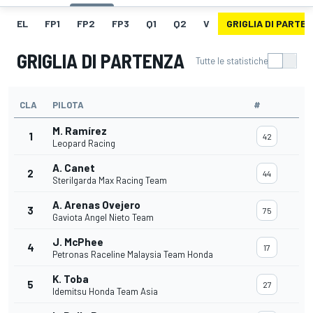
EL
FP1
FP2
FP3
Q1
Q2
V
GRIGLIA DI PARTE
GRIGLIA DI PARTENZA
Tutte le statistiche
CLA
PILOTA
#
M. Ramírez
1
42
Leopard Racing
A. Canet
2
44
Sterilgarda Max Racing Team
A. Arenas Ovejero
3
75
Gaviota Angel Nieto Team
J. McPhee
4
17
Petronas Raceline Malaysia Team Honda
K. Toba
5
27
Idemitsu Honda Team Asia