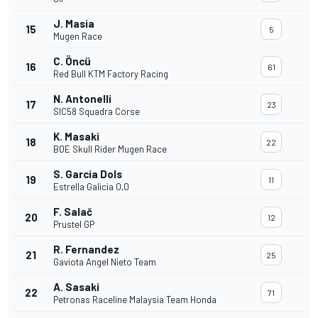
J. Masia
15
5
Mugen Race
C. Öncü
16
61
Red Bull KTM Factory Racing
N. Antonelli
17
23
SIC58 Squadra Corse
K. Masaki
18
22
BOE Skull Rider Mugen Race
S. Garcia Dols
19
11
Estrella Galicia 0,0
F. Salač
20
12
Prustel GP
R. Fernandez
21
25
Gaviota Angel Nieto Team
A. Sasaki
22
71
Petronas Raceline Malaysia Team Honda