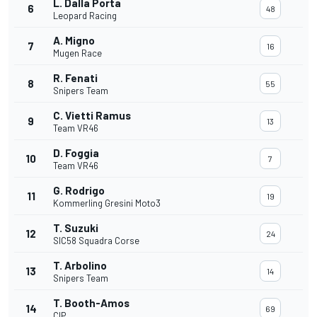
L. Dalla Porta
6
48
Leopard Racing
A. Migno
7
16
Mugen Race
R. Fenati
8
55
Snipers Team
C. Vietti Ramus
9
13
Team VR46
D. Foggia
10
7
Team VR46
G. Rodrigo
11
19
Kommerling Gresini Moto3
T. Suzuki
12
24
SIC58 Squadra Corse
T. Arbolino
13
14
Snipers Team
T. Booth-Amos
14
69
CIP