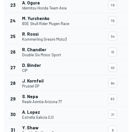
A. Ogura
23
79
Idemitsu Honda Team Asia
M. Yurchenko
24
76
BOE Skull Rider Mugen Race
R. Rossi
25
54
Kommerling Gresini Moto3
R. Chandler
26
15
Double Six Motor Sport
D. Binder
27
40
CIP
J. Kornfeil
28
84
Prustel GP
S. Nepa
29
82
Reale Avintia Arizona 77
A. Lopez
30
21
Estrella Galicia 0,0
Y. Shaw
31
9