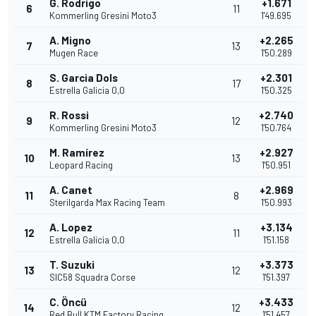
G. Rodrigo
+1.671
6
11
Kommerling Gresini Moto3
1'49.695
A. Migno
+2.265
7
13
Mugen Race
1'50.289
S. Garcia Dols
+2.301
8
17
Estrella Galicia 0,0
1'50.325
R. Rossi
+2.740
9
12
Kommerling Gresini Moto3
1'50.764
M. Ramírez
+2.927
10
13
Leopard Racing
1'50.951
A. Canet
+2.969
11
8
Sterilgarda Max Racing Team
1'50.993
A. Lopez
+3.134
12
11
Estrella Galicia 0,0
1'51.158
T. Suzuki
+3.373
13
12
SIC58 Squadra Corse
1'51.397
C. Öncü
+3.433
14
12
Red Bull KTM Factory Racing
1'51.457