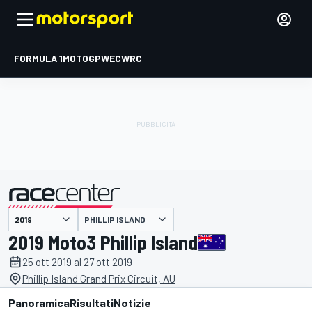
FORMULA 1
MOTOGP
WEC
WRC
PHILLIP ISLAND
presentato da
2019 Moto3 Phillip Island
25 ott 2019 al 27 ott 2019
Phillip Island Grand Prix Circuit, AU
Panoramica
Risultati
Notizie