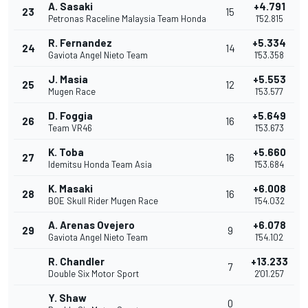
A. Sasaki
+4.791
23
15
Petronas Raceline Malaysia Team Honda
1'52.815
R. Fernandez
+5.334
24
14
Gaviota Angel Nieto Team
1'53.358
J. Masia
+5.553
25
12
Mugen Race
1'53.577
D. Foggia
+5.649
26
16
Team VR46
1'53.673
K. Toba
+5.660
27
16
Idemitsu Honda Team Asia
1'53.684
K. Masaki
+6.008
28
16
BOE Skull Rider Mugen Race
1'54.032
A. Arenas Ovejero
+6.078
29
9
Gaviota Angel Nieto Team
1'54.102
R. Chandler
+13.233
7
Double Six Motor Sport
2'01.257
Y. Shaw
0