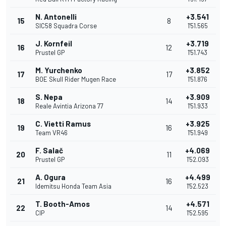
N. Antonelli
+3.541
15
8
SIC58 Squadra Corse
1'51.565
J. Kornfeil
+3.719
16
12
Prustel GP
1'51.743
M. Yurchenko
+3.852
17
17
BOE Skull Rider Mugen Race
1'51.876
S. Nepa
+3.909
18
14
Reale Avintia Arizona 77
1'51.933
C. Vietti Ramus
+3.925
19
16
Team VR46
1'51.949
F. Salač
+4.069
20
11
Prustel GP
1'52.093
A. Ogura
+4.499
21
16
Idemitsu Honda Team Asia
1'52.523
T. Booth-Amos
+4.571
22
14
CIP
1'52.595