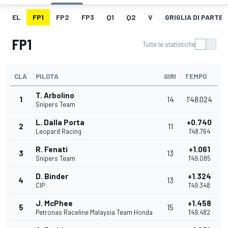
EL
FP1
FP2
FP3
Q1
Q2
V
GRIGLIA DI PARTE
FP1
Tutte le statistiche
CLA
PILOTA
GIRI
TEMPO
T. Arbolino
1
14
1'48.024
Snipers Team
L. Dalla Porta
+0.740
2
11
Leopard Racing
1'48.764
R. Fenati
+1.061
3
13
Snipers Team
1'49.085
D. Binder
+1.324
4
13
CIP
1'49.348
J. McPhee
+1.458
5
15
Petronas Raceline Malaysia Team Honda
1'49.482