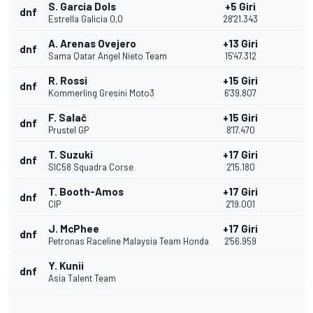
S. Garcia Dols
+5 Giri
dnf
Estrella Galicia 0,0
28'21.343
A. Arenas Ovejero
+13 Giri
dnf
Sama Qatar Angel Nieto Team
15'47.312
R. Rossi
+15 Giri
dnf
Kommerling Gresini Moto3
6'39.807
F. Salač
+15 Giri
dnf
Prustel GP
8'17.470
T. Suzuki
+17 Giri
dnf
SIC58 Squadra Corse
2'15.180
T. Booth-Amos
+17 Giri
dnf
CIP
2'19.001
J. McPhee
+17 Giri
dnf
Petronas Raceline Malaysia Team Honda
2'56.959
Y. Kunii
dnf
Asia Talent Team