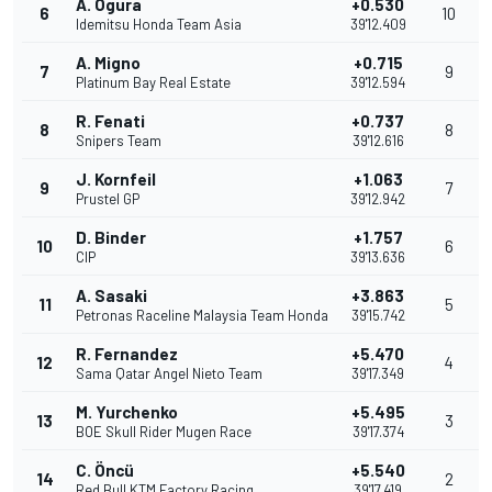
A. Ogura
+0.530
6
10
Idemitsu Honda Team Asia
39'12.409
A. Migno
+0.715
7
9
Platinum Bay Real Estate
39'12.594
R. Fenati
+0.737
8
8
Snipers Team
39'12.616
J. Kornfeil
+1.063
9
7
Prustel GP
39'12.942
D. Binder
+1.757
10
6
CIP
39'13.636
A. Sasaki
+3.863
11
5
Petronas Raceline Malaysia Team Honda
39'15.742
R. Fernandez
+5.470
12
4
Sama Qatar Angel Nieto Team
39'17.349
M. Yurchenko
+5.495
13
3
BOE Skull Rider Mugen Race
39'17.374
C. Öncü
+5.540
14
2
Red Bull KTM Factory Racing
39'17.419