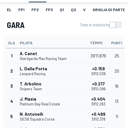
EL
FP1
FP2
FP3
Q1
Q2
V
GRIGLIA DI PARTE
GARA
Tutte le statistiche
CLA
PILOTA
TEMPO
PUNTI
A. Canet
1
39'11.879
25
Sterilgarda Max Racing Team
L. Dalla Porta
+0.159
2
20
Leopard Racing
39'12.038
T. Arbolino
+0.217
3
16
Snipers Team
39'12.096
J. Masia
+0.404
4
13
Platinum Bay Real Estate
39'12.283
N. Antonelli
+0.499
5
11
SIC58 Squadra Corse
39'12.378