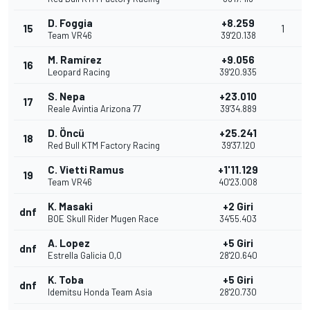
D. Foggia
+8.259
15
1
Team VR46
39'20.138
M. Ramírez
+9.056
16
Leopard Racing
39'20.935
S. Nepa
+23.010
17
Reale Avintia Arizona 77
39'34.889
D. Öncü
+25.241
18
Red Bull KTM Factory Racing
39'37.120
C. Vietti Ramus
+1'11.129
19
Team VR46
40'23.008
K. Masaki
+2 Giri
dnf
BOE Skull Rider Mugen Race
34'55.403
A. Lopez
+5 Giri
dnf
Estrella Galicia 0,0
28'20.640
K. Toba
+5 Giri
dnf
Idemitsu Honda Team Asia
28'20.730