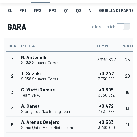
EL
FP1
FP2
FP3
Q1
Q2
V
GRIGLIA DI PARTE
GARA
Tutte le statistiche
CLA
PILOTA
TEMPO
PUNTI
N. Antonelli
1
39'30.327
25
SIC58 Squadra Corse
T. Suzuki
+0.242
2
20
SIC58 Squadra Corse
39'30.569
C. Vietti Ramus
+0.305
3
16
Team VR46
39'30.632
A. Canet
+0.472
4
13
Sterilgarda Max Racing Team
39'30.799
A. Arenas Ovejero
+0.563
5
11
Sama Qatar Angel Nieto Team
39'30.890