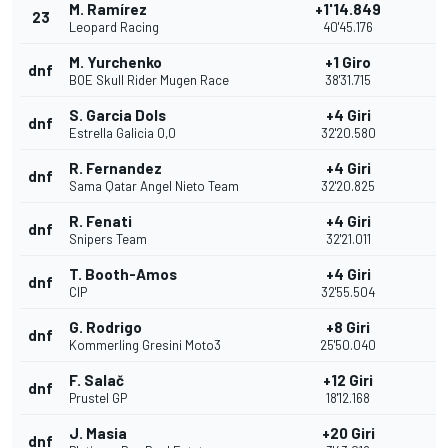
M. Ramírez
+1'14.849
23
Leopard Racing
40'45.176
M. Yurchenko
+1 Giro
dnf
BOE Skull Rider Mugen Race
38'31.715
S. Garcia Dols
+4 Giri
dnf
Estrella Galicia 0,0
32'20.580
R. Fernandez
+4 Giri
dnf
Sama Qatar Angel Nieto Team
32'20.825
R. Fenati
+4 Giri
dnf
Snipers Team
32'21.011
T. Booth-Amos
+4 Giri
dnf
CIP
32'55.504
G. Rodrigo
+8 Giri
dnf
Kommerling Gresini Moto3
25'50.040
F. Salač
+12 Giri
dnf
Prustel GP
18'12.168
J. Masia
+20 Giri
dnf