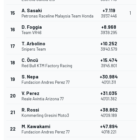
A. Sasaki
+7.119
15
1
Petronas Raceline Malaysia Team Honda
39'37.446
D. Foggia
+8.968
16
Team VR46
39'39.295
T. Arbolino
+10.252
17
Snipers Team
39'40.579
C. Öncü
+15.474
18
Red Bull KTM Factory Racing
39'45.801
S. Nepa
+30.984
19
Fundacion Andres Perez 77
40'01.311
V. Perez
+31.035
20
Reale Avintia Arizona 77
40'01.362
R. Rossi
+38.862
21
Kommerling Gresini Moto3
40'09.189
M. Kawakami
+47.894
22
Fundacion Andres Perez 77
40'18.221