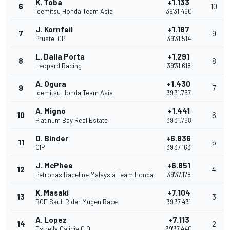
K. Toba
+1.133
6
10
Idemitsu Honda Team Asia
39'31.460
J. Kornfeil
+1.187
7
9
Prustel GP
39'31.514
L. Dalla Porta
+1.291
8
8
Leopard Racing
39'31.618
A. Ogura
+1.430
9
7
Idemitsu Honda Team Asia
39'31.757
A. Migno
+1.441
10
6
Platinum Bay Real Estate
39'31.768
D. Binder
+6.836
11
5
CIP
39'37.163
J. McPhee
+6.851
12
4
Petronas Raceline Malaysia Team Honda
39'37.178
K. Masaki
+7.104
13
3
BOE Skull Rider Mugen Race
39'37.431
A. Lopez
+7.113
14
2
Estrella Galicia 0,0
39'37.440