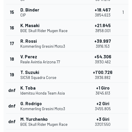
D. Binder
+18.467
15
1
CIP
38'54.623
K. Masaki
+21.845
16
BOE Skull Rider Mugen Race
38'58.001
R. Rossi
+39.997
17
Kommerling Gresini Moto3
39'16.153
V. Perez
+54.306
18
Reale Avintia Arizona 77
39'30.462
T. Suzuki
+1'00.726
19
SIC58 Squadra Corse
39'36.882
K. Toba
+1 Giro
dnf
Idemitsu Honda Team Asia
36'45.613
G. Rodrigo
+2 Giri
dnf
Kommerling Gresini Moto3
34'55.805
M. Yurchenko
+3 Giri
dnf
BOE Skull Rider Mugen Race
33'07.550