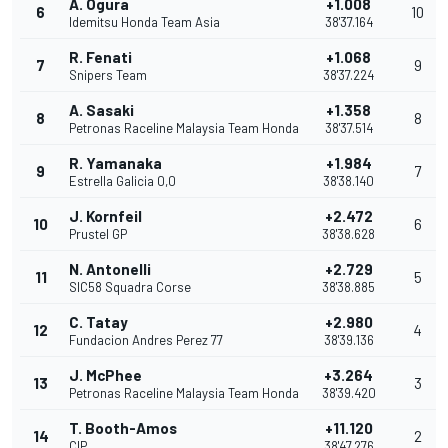
A. Ogura
+1.008
6
10
Idemitsu Honda Team Asia
38'37.164
R. Fenati
+1.068
7
9
Snipers Team
38'37.224
A. Sasaki
+1.358
8
8
Petronas Raceline Malaysia Team Honda
38'37.514
R. Yamanaka
+1.984
9
7
Estrella Galicia 0,0
38'38.140
J. Kornfeil
+2.472
10
6
Prustel GP
38'38.628
N. Antonelli
+2.729
11
5
SIC58 Squadra Corse
38'38.885
C. Tatay
+2.980
12
4
Fundacion Andres Perez 77
38'39.136
J. McPhee
+3.264
13
3
Petronas Raceline Malaysia Team Honda
38'39.420
T. Booth-Amos
+11.120
14
2
CIP
38'47.276