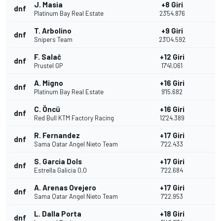
J. Masia
+8 Giri
dnf
Platinum Bay Real Estate
23'54.876
T. Arbolino
+9 Giri
dnf
Snipers Team
23'04.592
F. Salač
+12 Giri
dnf
Prustel GP
17'41.061
A. Migno
+16 Giri
dnf
Platinum Bay Real Estate
9'15.682
C. Öncü
+16 Giri
dnf
Red Bull KTM Factory Racing
12'24.389
R. Fernandez
+17 Giri
dnf
Sama Qatar Angel Nieto Team
7'22.433
S. Garcia Dols
+17 Giri
dnf
Estrella Galicia 0,0
7'22.684
A. Arenas Ovejero
+17 Giri
dnf
Sama Qatar Angel Nieto Team
7'22.953
L. Dalla Porta
+18 Giri
dnf