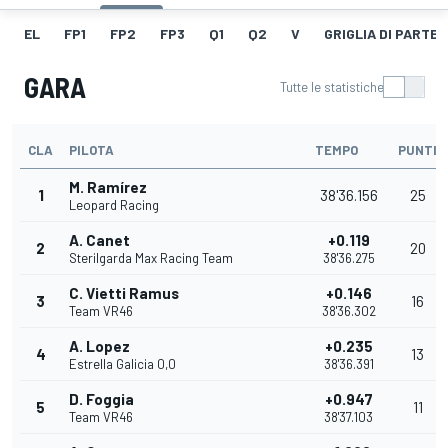
EL
FP1
FP2
FP3
Q1
Q2
V
GRIGLIA DI PARTE
GARA
Tutte le statistiche
CLA
PILOTA
TEMPO
PUNTI
M. Ramírez
1
38'36.156
25
Leopard Racing
A. Canet
+0.119
2
20
Sterilgarda Max Racing Team
38'36.275
C. Vietti Ramus
+0.146
3
16
Team VR46
38'36.302
A. Lopez
+0.235
4
13
Estrella Galicia 0,0
38'36.391
D. Foggia
+0.947
5
11
Team VR46
38'37.103