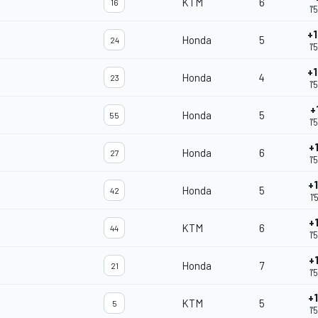
KTM
6
16
1'
+
Honda
5
24
1'
+
Honda
4
23
1'
+
Honda
5
55
1'
+
Honda
6
27
1'
+
Honda
5
42
1'
+
KTM
6
44
1'
+
Honda
7
21
1'
+
KTM
5
5
1'