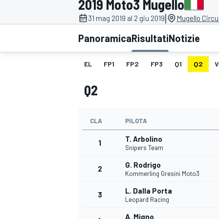
2019 Moto3 Mugello
MOTOGP
WEC
|
31 mag 2019 al 2 giu 2019
Mugello Circui
Panoramica
Risultati
Notizie
EL
FP1
FP2
FP3
Q1
Q2
V
Q2
CLA
PILOTA
WRC
T. Arbolino
1
Snipers Team
G. Rodrigo
2
Kommerling Gresini Moto3
L. Dalla Porta
3
Leopard Racing
A. Migno