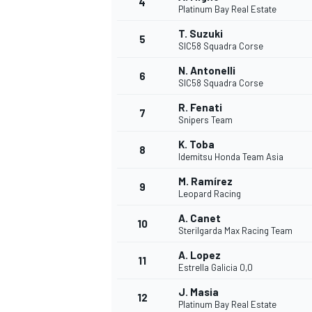
4
Platinum Bay Real Estate
T. Suzuki
5
SIC58 Squadra Corse
N. Antonelli
6
SIC58 Squadra Corse
R. Fenati
7
Snipers Team
K. Toba
8
Idemitsu Honda Team Asia
M. Ramírez
9
Leopard Racing
A. Canet
10
Sterilgarda Max Racing Team
A. Lopez
11
Estrella Galicia 0,0
J. Masia
MONOPOSTO
12
Platinum Bay Real Estate