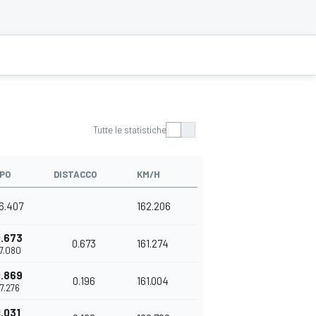
Tutte le statistiche
PO
DISTACCO
KM/H
56.407
162.206
.673
0.673
161.274
57.080
.869
0.196
161.004
57.276
1.031