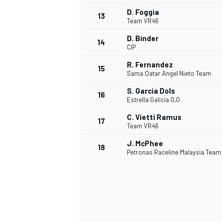
D. Foggia
13
Team VR46
D. Binder
14
CIP
R. Fernandez
15
Sama Qatar Angel Nieto Team
S. Garcia Dols
16
Estrella Galicia 0,0
C. Vietti Ramus
17
Team VR46
J. McPhee
18
Petronas Raceline Malaysia Tea