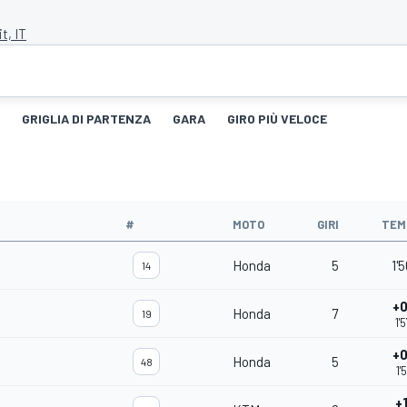
t, IT
GRIGLIA DI PARTENZA
GARA
GIRO PIÙ VELOCE
#
MOTO
GIRI
TEM
Honda
5
1'
14
+0
Honda
7
19
1'
+0
Honda
5
48
1'
+