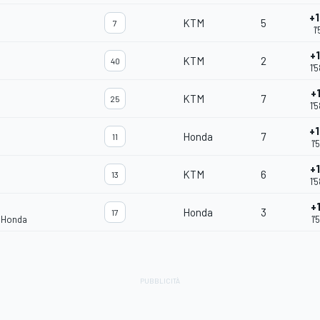
+
KTM
5
7
1'
+
KTM
2
40
1'
+
KTM
7
25
1'
+
Honda
7
11
1'
+
KTM
6
13
1'
+
Honda
3
17
m Honda
1'