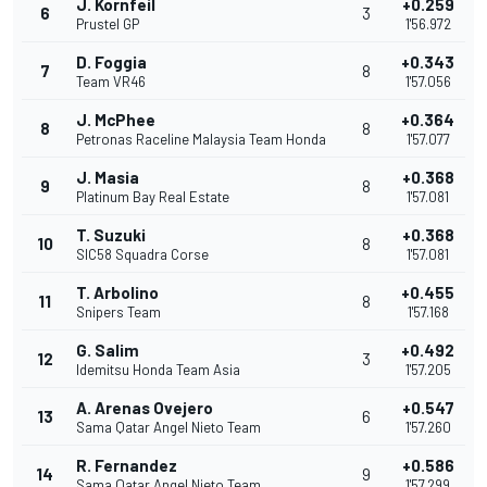
J. Kornfeil
+0.259
6
3
Prustel GP
1'56.972
D. Foggia
+0.343
7
8
Team VR46
1'57.056
J. McPhee
+0.364
8
8
Petronas Raceline Malaysia Team Honda
1'57.077
J. Masia
+0.368
9
8
Platinum Bay Real Estate
1'57.081
T. Suzuki
+0.368
10
8
SIC58 Squadra Corse
1'57.081
T. Arbolino
+0.455
11
8
Snipers Team
1'57.168
G. Salim
+0.492
12
3
Idemitsu Honda Team Asia
1'57.205
A. Arenas Ovejero
+0.547
13
6
Sama Qatar Angel Nieto Team
1'57.260
R. Fernandez
+0.586
14
9
Sama Qatar Angel Nieto Team
1'57.299