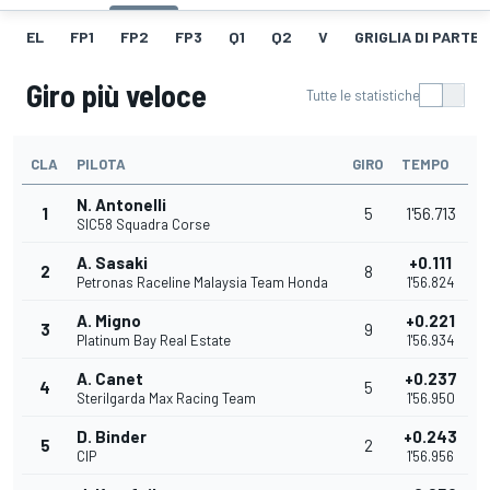
EL
FP1
FP2
FP3
Q1
Q2
V
GRIGLIA DI PARTE
Giro più veloce
Tutte le statistiche
CLA
PILOTA
GIRO
TEMPO
N. Antonelli
1
5
1'56.713
SIC58 Squadra Corse
A. Sasaki
+0.111
2
8
Petronas Raceline Malaysia Team Honda
1'56.824
A. Migno
+0.221
3
9
Platinum Bay Real Estate
1'56.934
A. Canet
+0.237
4
5
Sterilgarda Max Racing Team
1'56.950
D. Binder
+0.243
5
2
CIP
1'56.956