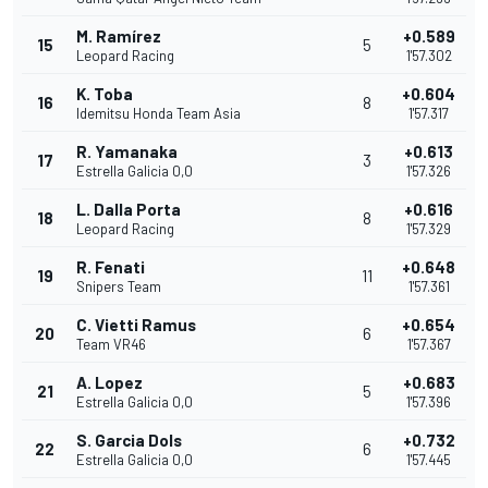
M. Ramírez
+0.589
15
5
Leopard Racing
1'57.302
K. Toba
+0.604
16
8
Idemitsu Honda Team Asia
1'57.317
R. Yamanaka
+0.613
17
3
Estrella Galicia 0,0
1'57.326
L. Dalla Porta
+0.616
18
8
Leopard Racing
1'57.329
R. Fenati
+0.648
19
11
Snipers Team
1'57.361
C. Vietti Ramus
+0.654
20
6
Team VR46
1'57.367
A. Lopez
+0.683
21
5
Estrella Galicia 0,0
1'57.396
S. Garcia Dols
+0.732
22
6
Estrella Galicia 0,0
1'57.445