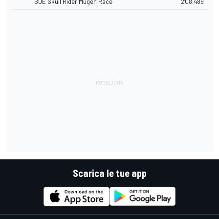
BOE Skull Rider Mugen Race
2'08.489
Scarica le tue app