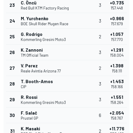
C. Öncü
+0.735
23
3
Red Bull KTM Factory Racing
1'57.448
M. Yurchenko
+0.966
24
3
BOE Skull Rider Mugen Race
1'57.679
G. Rodrigo
+1.057
25
2
Kommerling Gresini Moto3
1'57.770
K. Zannoni
+1.291
26
3
TM Official Team
1'58.004
V. Perez
+1.398
27
2
Reale Avintia Arizona 77
1'58.111
T. Booth-Amos
+1.453
28
3
CIP
1'58.166
R. Rossi
+1.551
29
3
Kommerling Gresini Moto3
1'58.264
F. Salač
+2.054
30
6
Prustel GP
1'58.767
K. Masaki
+11.776
31
2