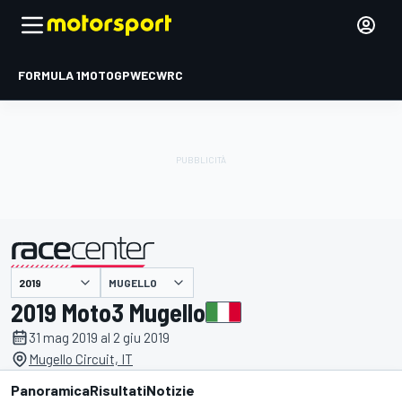
FORMULA 1
MOTOGP
WEC
WRC
MUGELLO
presentato da
2019 Moto3 Mugello
31 mag 2019 al 2 giu 2019
Mugello Circuit, IT
Panoramica
Risultati
Notizie