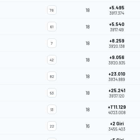
+5.495
18
76
39'17.374
+5.540
18
61
39'17.419
+8.259
18
7
39'20.138
+9.056
18
42
39'20.935
+23.010
18
82
39'34.889
+25.241
18
53
39'37.120
+1'11.129
18
13
40'23.008
+2 Giri
16
22
34'55.403