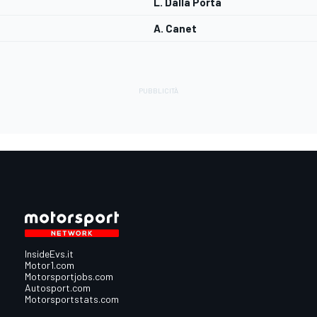
L. Dalla Porta
A. Canet
InsideEvs.it
Motor1.com
Motorsportjobs.com
Autosport.com
Motorsportstats.com