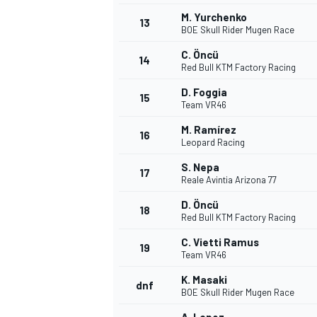
M. Yurchenko
13
BOE Skull Rider Mugen Race
C. Öncü
14
Red Bull KTM Factory Racing
D. Foggia
15
Team VR46
M. Ramírez
16
Leopard Racing
S. Nepa
17
Reale Avintia Arizona 77
D. Öncü
18
Red Bull KTM Factory Racing
C. Vietti Ramus
19
Team VR46
K. Masaki
dnf
BOE Skull Rider Mugen Race