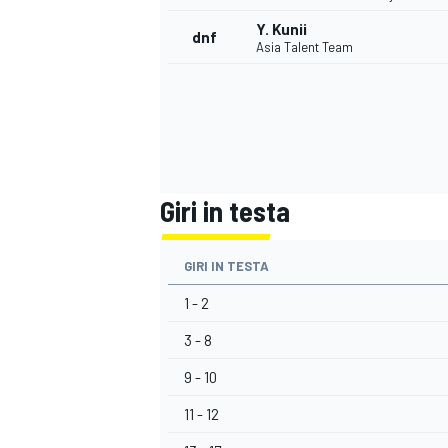
Y. Kunii
dnf
Asia Talent Team
Giri in testa
GIRI IN TESTA
1 - 2
3 - 8
9 - 10
MONOMARCA
11 - 12