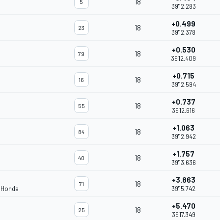
18
5
39'12.283
+0.499
18
23
39'12.378
+0.530
18
79
39'12.409
+0.715
18
16
39'12.594
+0.737
18
55
39'12.616
+1.063
18
84
39'12.942
+1.757
18
40
39'13.636
+3.863
18
71
m Honda
39'15.742
+5.470
18
25
39'17.349