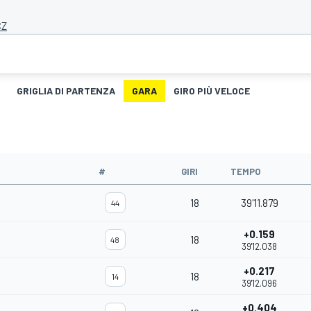
CZ
GRIGLIA DI PARTENZA
GARA
GIRO PIÙ VELOCE
#
GIRI
TEMPO
18
39'11.879
44
+0.159
18
48
39'12.038
+0.217
18
14
39'12.096
+0.404