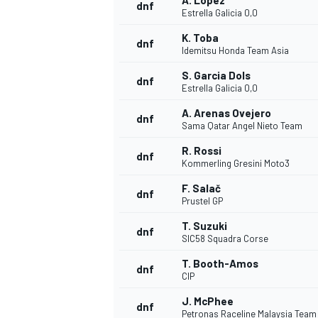
A. Lopez
dnf
Estrella Galicia 0,0
K. Toba
dnf
Idemitsu Honda Team Asia
S. Garcia Dols
dnf
Estrella Galicia 0,0
A. Arenas Ovejero
dnf
Sama Qatar Angel Nieto Team
R. Rossi
dnf
Kommerling Gresini Moto3
F. Salač
dnf
Prustel GP
T. Suzuki
dnf
SIC58 Squadra Corse
ENDURANCE/GT
T. Booth-Amos
dnf
CIP
J. McPhee
dnf
Petronas Raceline Malaysia Tea