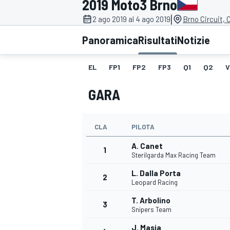
2019 Moto3 Brno
MOTOGP
WEC
|
2 ago 2019 al 4 ago 2019
Brno Circuit, 
Panoramica
Risultati
Notizie
EL
FP1
FP2
FP3
Q1
Q2
V
GARA
CLA
PILOTA
WRC
A. Canet
1
Sterilgarda Max Racing Team
L. Dalla Porta
2
Leopard Racing
T. Arbolino
3
Snipers Team
J. Masia