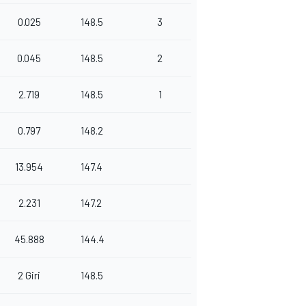
0.025
148.5
3
0.045
148.5
2
2.719
148.5
1
0.797
148.2
13.954
147.4
2.231
147.2
45.888
144.4
2 Giri
148.5