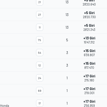
+5 Giri
13
21
28'20.640
+5 Giri
13
27
28'20.730
+5 Giri
13
11
28'21.343
+13 Giri
5
75
15'47.312
+15 Giri
3
54
6'39.807
+15 Giri
3
12
8'17.470
+17 Giri
1
24
2'15.180
+17 Giri
1
69
2'19.001
+17 Giri
1
17
m Honda
2'56.959