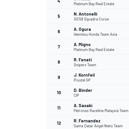
4
Platinum Bay Real Estate
N. Antonelli
5
SIC58 Squadra Corse
A. Ogura
6
Idemitsu Honda Team Asia
A. Migno
7
Platinum Bay Real Estate
R. Fenati
8
Snipers Team
J. Kornfeil
9
Prustel GP
D. Binder
10
CIP
A. Sasaki
11
Petronas Raceline Malaysia Tea
R. Fernandez
MONOPOSTO
12
Sama Qatar Angel Nieto Team