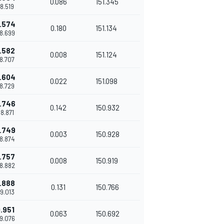
0.086
151.345
08.519
.574
0.180
151.134
08.699
.582
0.008
151.124
08.707
.604
0.022
151.098
08.729
.746
0.142
150.932
08.871
.749
0.003
150.928
08.874
.757
0.008
150.919
08.882
.888
0.131
150.766
09.013
.951
0.063
150.692
09.076