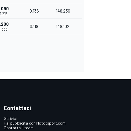
.090
0.136
148.236
11.215
.208
0.118
148.102
11.333
Contattaci
Scrivici
Fai pubblicità con Mototsport.com
Contatta il team