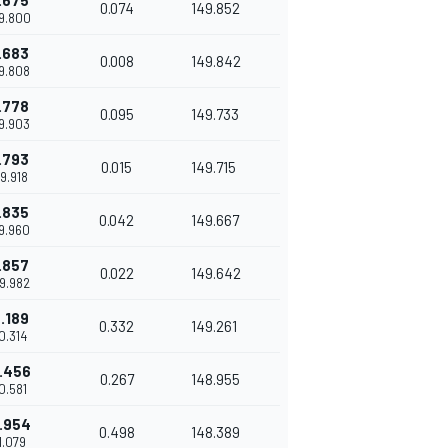
.675
0.074
149.852
9.800
.683
0.008
149.842
9.808
.778
0.095
149.733
9.903
.793
0.015
149.715
09.918
.835
0.042
149.667
9.960
.857
0.022
149.642
09.982
.189
0.332
149.261
10.314
.456
0.267
148.955
10.581
.954
0.498
148.389
11.079