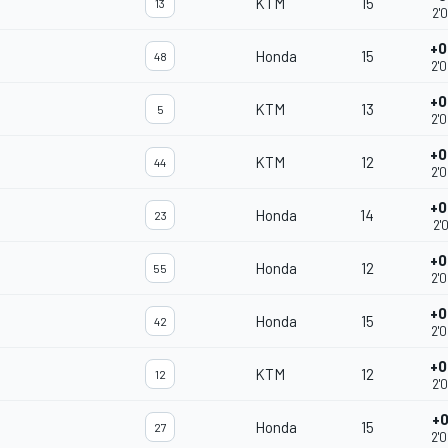
KTM
15
13
2'
+0
Honda
15
48
2'
+0
KTM
13
5
2'
+0
KTM
12
44
2'
+0
Honda
14
23
2'
+0
Honda
12
55
2'
+0
Honda
15
42
2'
+0
KTM
12
12
2'
+0
Honda
15
27
2'