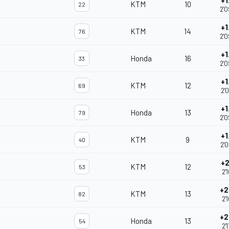
+1
KTM
10
22
2'0
+1
KTM
14
76
2'0
+1
Honda
16
33
2'0
+1
KTM
12
69
2'
+1
Honda
13
79
2'0
+1
KTM
9
40
2'
+2
KTM
12
53
2'
+2
KTM
13
82
2'
+2
Honda
13
54
2'