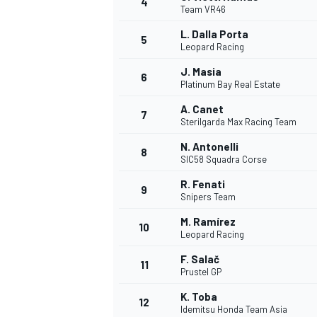
4
Team VR46
L. Dalla Porta
5
Leopard Racing
J. Masia
6
Platinum Bay Real Estate
A. Canet
7
Sterilgarda Max Racing Team
N. Antonelli
8
SIC58 Squadra Corse
R. Fenati
9
Snipers Team
M. Ramírez
10
Leopard Racing
F. Salač
11
Prustel GP
K. Toba
MONOPOSTO
12
Idemitsu Honda Team Asia