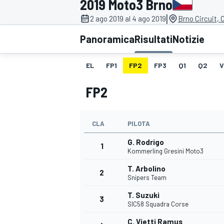
2019 Moto3 Brno
MOTOGP
WEC
|
2 ago 2019 al 4 ago 2019
Brno Circuit, 
Panoramica
Risultati
Notizie
EL
FP1
FP2
FP3
Q1
Q2
V
FP2
CLA
PILOTA
WRC
G. Rodrigo
1
Kommerling Gresini Moto3
T. Arbolino
2
Snipers Team
T. Suzuki
3
SIC58 Squadra Corse
C. Vietti Ramus