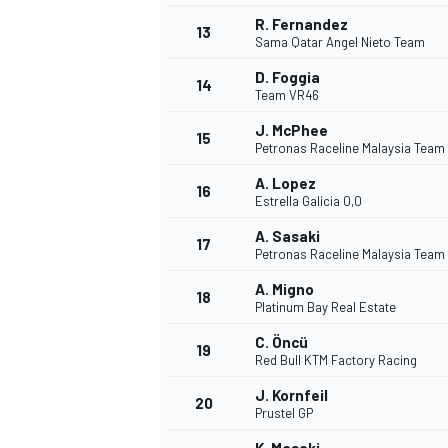
R. Fernandez
13
Sama Qatar Angel Nieto Team
D. Foggia
14
Team VR46
J. McPhee
15
Petronas Raceline Malaysia Team
A. Lopez
16
Estrella Galicia 0,0
A. Sasaki
17
Petronas Raceline Malaysia Team
A. Migno
18
Platinum Bay Real Estate
C. Öncü
19
Red Bull KTM Factory Racing
J. Kornfeil
20
Prustel GP