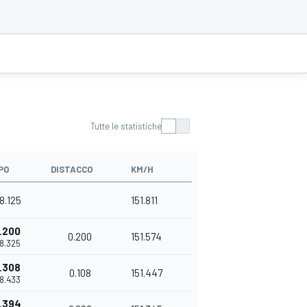
Tutte le statistiche
PO
DISTACCO
KM/H
8.125
151.811
.200
0.200
151.574
08.325
.308
0.108
151.447
08.433
.394