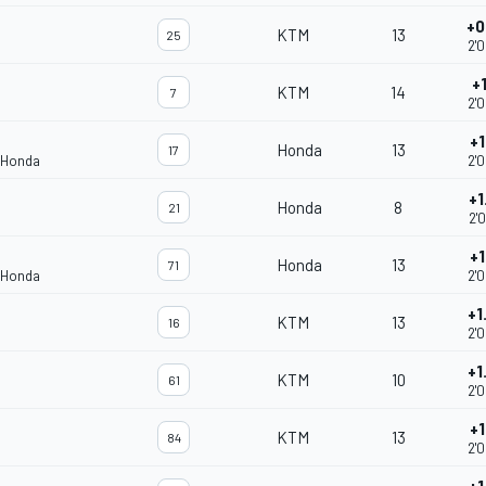
+0
KTM
13
25
2'
+1
KTM
14
7
2'
+1
Honda
13
17
 Honda
2'
+1
Honda
8
21
2'
+1
Honda
13
71
 Honda
2'
+1
KTM
13
16
2'
+1
KTM
10
61
2'
+1
KTM
13
84
2'