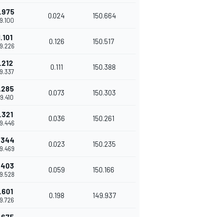
.975
0.024
150.664
09.100
.101
0.126
150.517
09.226
.212
0.111
150.388
09.337
.285
0.073
150.303
09.410
.321
0.036
150.261
09.446
.344
0.023
150.235
09.469
.403
0.059
150.166
09.528
.601
0.198
149.937
09.726