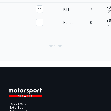
+3
KTM
7
75
2'
+3
Honda
8
11
2'
InsideEvs.it
Motor1.com