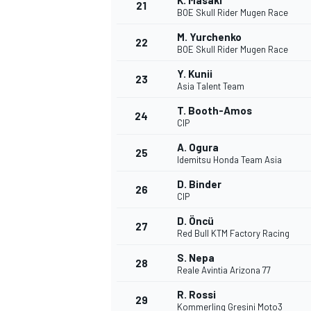
K. Masaki
21
BOE Skull Rider Mugen Race
M. Yurchenko
22
BOE Skull Rider Mugen Race
Y. Kunii
23
Asia Talent Team
T. Booth-Amos
24
CIP
A. Ogura
25
Idemitsu Honda Team Asia
D. Binder
26
CIP
D. Öncü
27
Red Bull KTM Factory Racing
ENDURANCE/GT
S. Nepa
28
Reale Avintia Arizona 77
R. Rossi
29
Kommerling Gresini Moto3