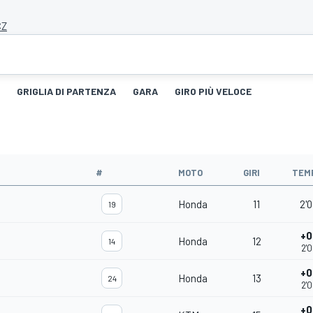
CZ
GRIGLIA DI PARTENZA
GARA
GIRO PIÙ VELOCE
#
MOTO
GIRI
TEM
Honda
11
2'0
19
+0
Honda
12
14
2'
+0
Honda
13
24
2'
+0