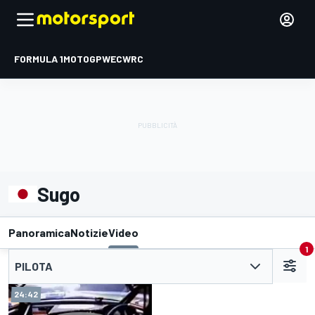
FORMULA 1
MOTOGP
WEC
WRC
Sugo
Panoramica
Notizie
Video
1
PILOTA
24:42