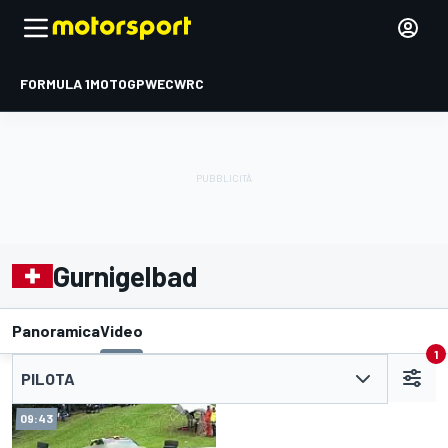
FORMULA 1
MOTOGP
WEC
WRC
Gurnigelbad
Panoramica
Video
1
PILOTA
09:43