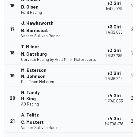
+3 Giri
16
28
D. Olsen
1:41'22.779
Ford Racing
J. Hawksworth
+3 Giri
17
28
B. Barnicoat
1:41'32.696
Vasser Sullivan Racing
T. Milner
+3 Giri
18
27
N. Catsburg
1:41'32.789
Corvette Racing by Pratt Miller Motorsports
M. Esterson
+3 Giri
19
25
N. Johnson
1:41'36.249
RLL Team McLaren
N. Tandy
+4 Giri
20
24
H. King
1:41'40.053
AO Racing
A. Telitz
+4 Giri
21
23
C. Mostert
1:42'08.478
Vasser Sullivan Racing