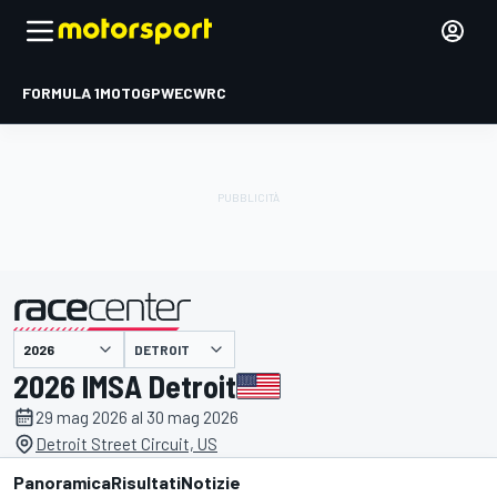
FORMULA 1
MOTOGP
WEC
WRC
DETROIT
presentato da
2026 IMSA Detroit
29 mag 2026 al 30 mag 2026
Detroit Street Circuit, US
Panoramica
Risultati
Notizie