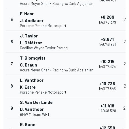
1:40'44.451
Acura Meyer Shank Racing w/Curb Agajanian
F. Nasr
+8.269
5
28
J. Andlauer
1:40'45.379
Porsche Penske Motorsport
J. Taylor
+9.871
6
28
L. Délétraz
1:40'46.981
Cadillac Wayne Taylor Racing
T. Blomqvist
+10.215
7
26
C. Braun
1:40'47.325
Acura Meyer Shank Racing w/Curb Agajanian
L. Vanthoor
+10.735
8
25
K. Estre
1:40'47.845
Porsche Penske Motorsport
S. Van Der Linde
+11.418
9
24
D. Vanthoor
1:40'48.528
BMW M Team WRT
R. Gunn
+12.558