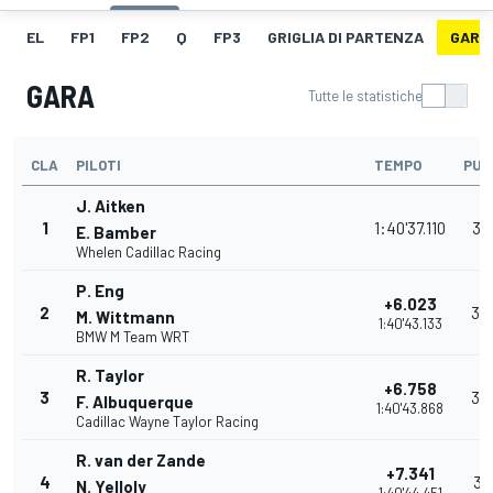
EL
FP1
FP2
Q
FP3
GRIGLIA DI PARTENZA
GARA
GARA
Tutte le statistiche
CLA
PILOTI
TEMPO
PUN
J. Aitken
1
1:40'37.110
38
E. Bamber
Whelen Cadillac Racing
P. Eng
+6.023
2
34
M. Wittmann
1:40'43.133
BMW M Team WRT
R. Taylor
+6.758
3
32
F. Albuquerque
1:40'43.868
Cadillac Wayne Taylor Racing
R. van der Zande
+7.341
4
31
N. Yelloly