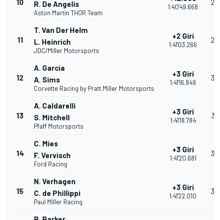
10
23
R. De Angelis
1:40'49.668
Aston Martin THOR Team
T. Van Der Helm
+2 Giri
11
22
L. Heinrich
1:41'03.266
JDC/Miller Motorsports
A. García
+3 Giri
12
38
A. Sims
1:41'16.849
Corvette Racing by Pratt Miller Motorsports
A. Caldarelli
+3 Giri
13
34
S. Mitchell
1:41'18.784
Pfaff Motorsports
C. Mies
+3 Giri
14
32
F. Vervisch
1:41'20.681
Ford Racing
N. Verhagen
+3 Giri
15
30
C. de Phillippi
1:41'22.010
Paul Miller Racing
B. Barker