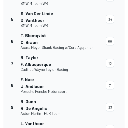
BMW M Team WRT
S. Van Der Linde
5
24
D. Vanthoor
BMW M Team WRT
T. Blomqvist
6
60
C. Braun
Acura Meyer Shank Racing w/Curb Agajanian
R. Taylor
7
10
F. Albuquerque
Cadillac Wayne Taylor Racing
F. Nasr
8
7
J. Andlauer
Porsche Penske Motorsport
R. Gunn
9
23
R. De Angelis
Aston Martin THOR Team
L. Vanthoor