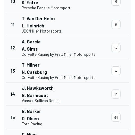
10
6
K. Estre
Porsche Penske Motorsport
T. Van Der Helm
11
5
L. Heinrich
JDC/Miller Motorsports
A. García
12
3
A. Sims
Corvette Racing by Pratt Miller Motorsports
T. Milner
13
4
N. Catsburg
Corvette Racing by Pratt Miller Motorsports
J. Hawksworth
14
14
B. Barnicoat
Vasser Sullivan Racing
B. Barker
15
64
D. Olsen
Ford Racing
C. Mies