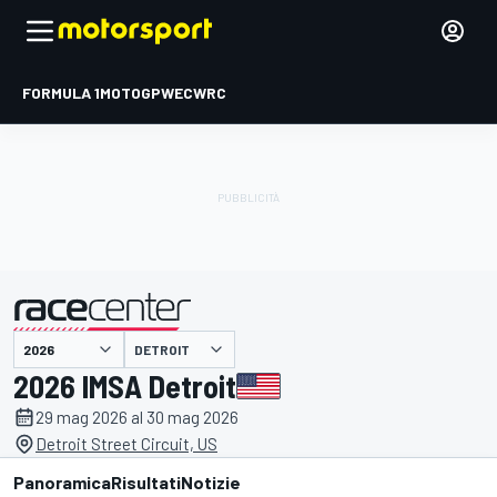
FORMULA 1
MOTOGP
WEC
WRC
DETROIT
presentato da
2026 IMSA Detroit
29 mag 2026 al 30 mag 2026
Detroit Street Circuit, US
Panoramica
Risultati
Notizie