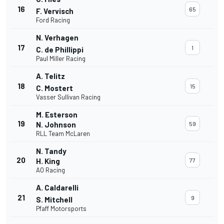
16
65
F. Vervisch
Ford Racing
N. Verhagen
17
1
C. de Phillippi
Paul Miller Racing
A. Telitz
18
15
C. Mostert
Vasser Sullivan Racing
M. Esterson
19
N. Johnson
59
RLL Team McLaren
N. Tandy
20
H. King
77
AO Racing
A. Caldarelli
21
9
S. Mitchell
Pfaff Motorsports