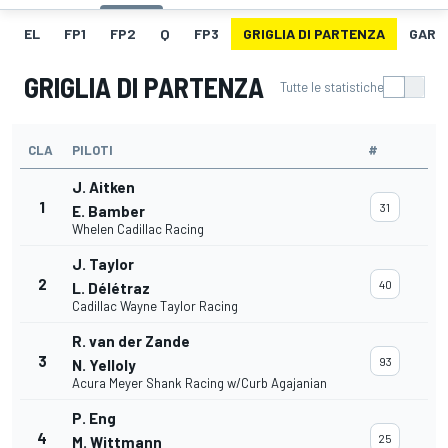
EL
FP1
FP2
Q
FP3
GRIGLIA DI PARTENZA
GARA
GRIGLIA DI PARTENZA
Tutte le statistiche
CLA
PILOTI
#
J. Aitken
1
31
E. Bamber
Whelen Cadillac Racing
J. Taylor
2
40
L. Délétraz
Cadillac Wayne Taylor Racing
R. van der Zande
3
93
N. Yelloly
Acura Meyer Shank Racing w/Curb Agajanian
P. Eng
4
25
M. Wittmann