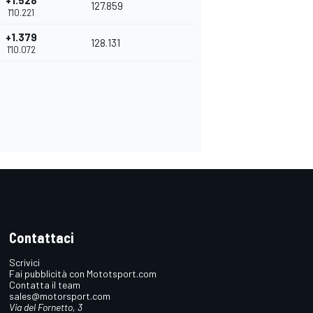
+1.528
127.859
1'10.221
+1.379
128.131
1'10.072
Contattaci
Scrivici
Fai pubblicità con Mototsport.com
Contatta il team
sales@motorsport.com
Via del Fornetto, 3