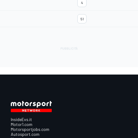
4
51
InsideEvs.it
Motor1.com
Motorsportjobs.com
Autosport.com