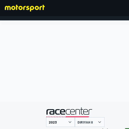
FORMULA 1
presentato da
DIRIYAH II