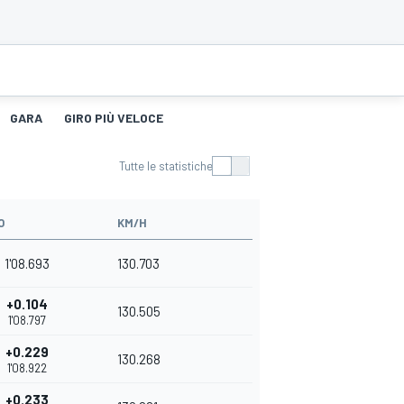
GARA
GIRO PIÙ VELOCE
Tutte le statistiche
O
KM/H
1'08.693
130.703
+0.104
130.505
1'08.797
+0.229
130.268
1'08.922
+0.233