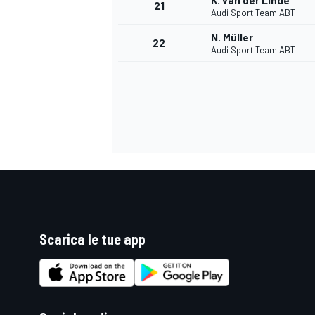
K. van der Linde
21
Audi Sport Team ABT
N. Müller
22
Audi Sport Team ABT
Scarica le tue app
ENDURANCE/GT