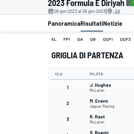
2023 Formula E Diriyah II
MOTOGP
WEC
|
28 gen 2023 al 28 gen 2023
, SA
Panoramica
Risultati
Notizie
EL
FP1
QA
QB
QQF1
QQF2
GRIGLIA DI PARTENZA
CLA
PILOTA
WRC
J. Hughes
1
McLaren
M. Evans
2
Jaguar Racing
R. Rast
3
McLaren
S. Buemi