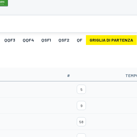
QQF3
QQF4
QSF1
QSF2
QF
GRIGLIA DI PARTENZA
#
TEMP
5
9
58