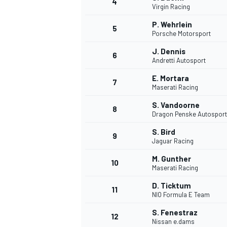
4
Virgin Racing
P. Wehrlein
5
Porsche Motorsport
J. Dennis
6
Andretti Autosport
E. Mortara
7
Maserati Racing
S. Vandoorne
8
Dragon Penske Autosport
S. Bird
9
Jaguar Racing
M. Gunther
10
Maserati Racing
D. Ticktum
11
NIO Formula E Team
S. Fenestraz
MONOPOSTO
12
Nissan e.dams