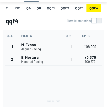
EL
FP1
QA
QB
QQF1
QQF2
QQF3
QQF4
Q
qqf4
Tutte le statistiche
CLA
PILOTA
GIRI
TEMPO
M. Evans
1
1
1'08.909
Jaguar Racing
E. Mortara
+0.370
2
1
Maserati Racing
1'09.279