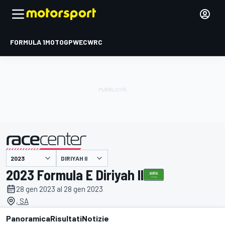
FORMULA 1
MOTOGP
WEC
WRC
DIRIYAH II
presentato da
2023 Formula E Diriyah II
28 gen 2023 al 28 gen 2023
, SA
Panoramica
Risultati
Notizie