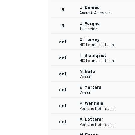
J. Dennis
8
Andretti Autosport
J. Vergne
9
Techeetah
O. Turvey
dnf
NIO Formula E Team
T. Blomqvist
dnf
NIO Formula E Team
N. Nato
dnf
Venturi
E. Mortara
dnf
Venturi
P. Wehrlein
dnf
Porsche Motorsport
A. Lotterer
dnf
Porsche Motorsport