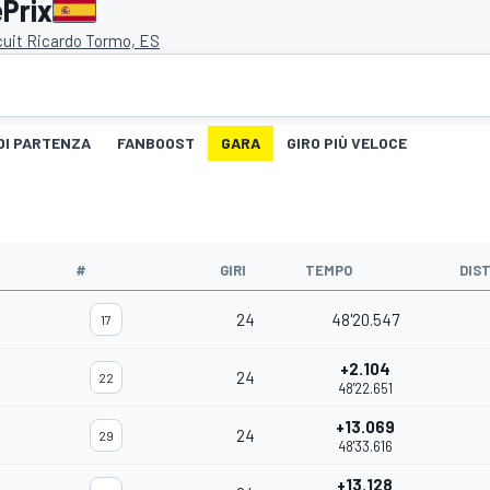
ePrix
cuit Ricardo Tormo, ES
 DI PARTENZA
FANBOOST
GARA
GIRO PIÙ VELOCE
#
GIRI
TEMPO
DIS
24
48'20.547
17
+2.104
24
22
48'22.651
+13.069
24
29
48'33.616
+13.128