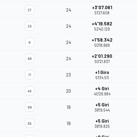
+3'07.061
24
27
51'27.608
+4'19.582
24
25
52'40.129
+1'58.342
24
8
50'18.889
+2'01.290
24
88
50'21.837
+1 Giro
23
71
51'34.511
+4 Giri
20
48
40'29.984
+5 Giri
19
99
38'19.544
+5 Giri
19
36
38'19.825