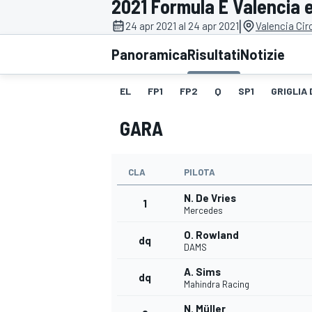
2021 Formula E Valencia 
MOTOGP
WEC
|
24 apr 2021 al 24 apr 2021
Valencia Cir
Panoramica
Risultati
Notizie
EL
FP1
FP2
Q
SP1
GRIGLIA
GARA
CLA
PILOTA
WRC
N. De Vries
1
Mercedes
O. Rowland
dq
DAMS
A. Sims
dq
Mahindra Racing
N. Müller