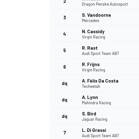
2
Dragon Penske Autosport
S. Vandoorne
3
Mercedes
N. Cassidy
4
Virgin Racing
R. Rast
5
Audi Sport Team ABT
R. Frijns
6
Virgin Racing
A. Félix Da Costa
dq
Techeetah
A. Lynn
dq
Mahindra Racing
S. Bird
dq
Jaguar Racing
L. Di Grassi
MONOPOSTO
7
Audi Sport Team ABT