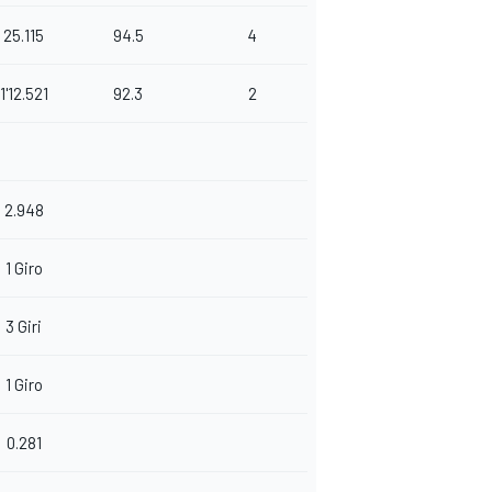
25.115
94.5
4
1'12.521
92.3
2
2.948
1 Giro
3 Giri
1 Giro
0.281