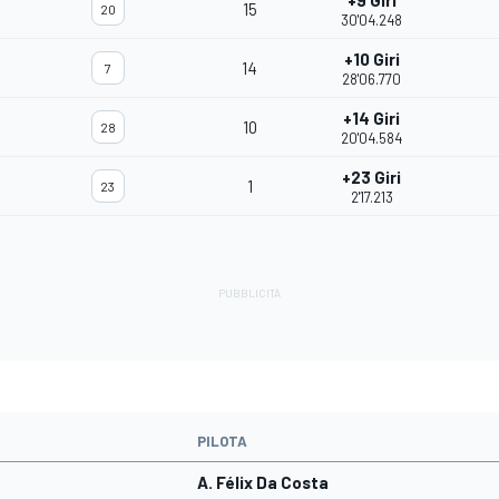
+9 Giri
15
20
30'04.248
+10 Giri
14
7
28'06.770
+14 Giri
10
28
20'04.584
+23 Giri
1
23
2'17.213
PILOTA
A. Félix Da Costa