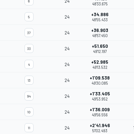
24
6
48'33.675
+34.886
24
5
48'55.433
+36.903
24
37
48'57.450
+51.650
24
33
49'12.197
+52.985
24
4
49'13.532
+1'09.538
24
13
49'30.085
+1'33.405
24
94
49'53.952
+1'36.009
24
10
49'56.556
+2'41.946
24
11
51'02.493