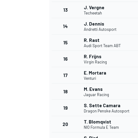
J. Vergne
13
Techeetah
J. Dennis
14
Andretti Autosport
R. Rast
15
Audi Sport Team ABT
R. Frijns
16
Virgin Racing
E. Mortara
17
Venturi
M. Evans
18
Jaguar Racing
S. Sette Camara
19
Dragon Penske Autosport
T. Blomqvist
20
NIO Formula E Team