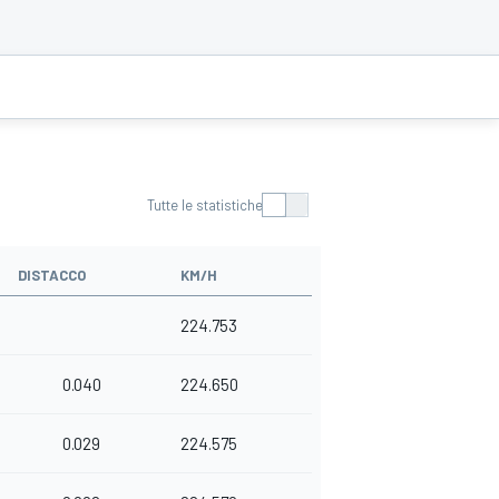
Tutte le statistiche
DISTACCO
KM/H
224.753
0.040
224.650
0.029
224.575