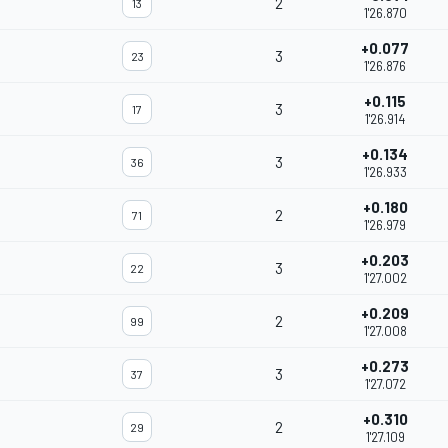
2
13
1'26.870
+0.077
3
23
1'26.876
+0.115
3
17
1'26.914
+0.134
3
36
1'26.933
+0.180
2
71
1'26.979
+0.203
3
22
1'27.002
+0.209
2
99
1'27.008
+0.273
3
37
1'27.072
+0.310
2
29
1'27.109