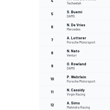
4
Techeetah
S. Buemi
5
DAMS
N. De Vries
6
Mercedes
A. Lotterer
7
Porsche Motorsport
N. Nato
8
Venturi
O. Rowland
9
DAMS
P. Wehrlein
10
Porsche Motorsport
N. Cassidy
11
Virgin Racing
A. Sims
MONOPOSTO
12
Mahindra Racing