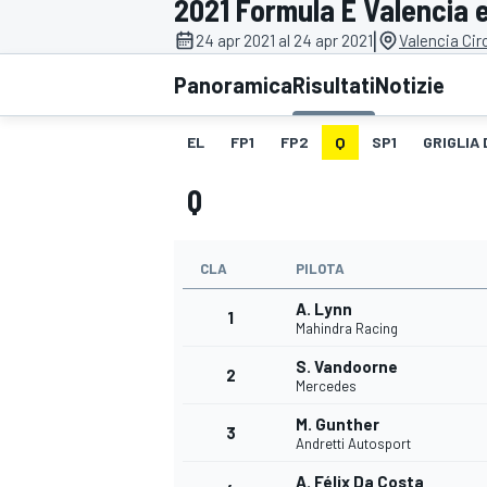
2021 Formula E Valencia 
MOTOGP
WEC
|
24 apr 2021 al 24 apr 2021
Valencia Cir
Panoramica
Risultati
Notizie
EL
FP1
FP2
Q
SP1
GRIGLIA
Q
CLA
PILOTA
WRC
A. Lynn
1
Mahindra Racing
S. Vandoorne
2
Mercedes
M. Gunther
3
Andretti Autosport
A. Félix Da Costa