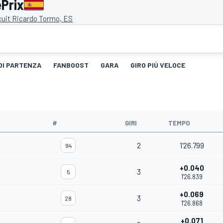
ePrix
cuit Ricardo Tormo, ES
 DI PARTENZA
FANBOOST
GARA
GIRO PIÙ VELOCE
#
GIRI
TEMPO
2
1'26.799
94
+0.040
3
5
1'26.839
+0.069
3
28
1'26.868
+0.071