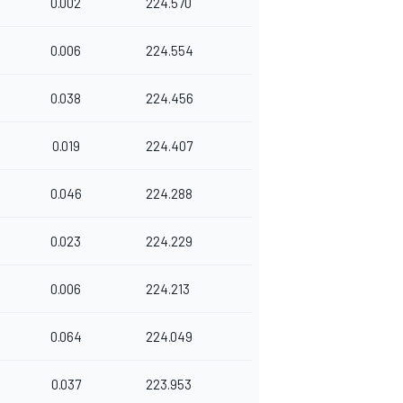
0.002
224.570
0.006
224.554
0.038
224.456
0.019
224.407
0.046
224.288
0.023
224.229
0.006
224.213
0.064
224.049
0.037
223.953