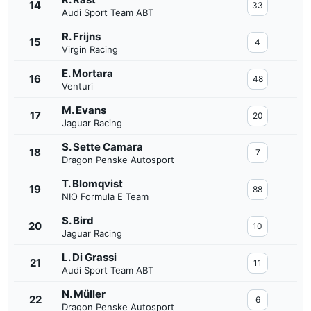
14
33
Audi Sport Team ABT
R. Frijns
15
4
Virgin Racing
E. Mortara
16
48
Venturi
M. Evans
17
20
Jaguar Racing
S. Sette Camara
18
7
Dragon Penske Autosport
T. Blomqvist
19
88
NIO Formula E Team
S. Bird
20
10
Jaguar Racing
L. Di Grassi
21
11
Audi Sport Team ABT
N. Müller
22
6
Dragon Penske Autosport