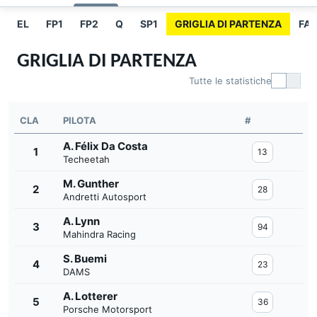
EL
FP1
FP2
Q
SP1
GRIGLIA DI PARTENZA
FA
GRIGLIA DI PARTENZA
Tutte le statistiche
CLA
PILOTA
#
A. Félix Da Costa
1
13
Techeetah
M. Gunther
2
28
Andretti Autosport
A. Lynn
3
94
Mahindra Racing
S. Buemi
4
23
DAMS
A. Lotterer
5
36
Porsche Motorsport