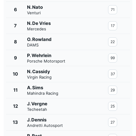
N. Nato
6
71
Venturi
N. De Vries
7
17
Mercedes
O. Rowland
8
22
DAMS
P. Wehrlein
9
99
Porsche Motorsport
N. Cassidy
10
37
Virgin Racing
A. Sims
11
29
Mahindra Racing
J. Vergne
12
25
Techeetah
J. Dennis
13
27
Andretti Autosport
R. Rast